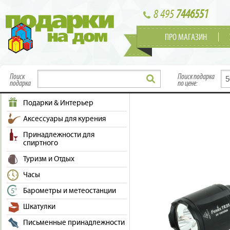
8 495
7446551
ПРО МАГАЗИН
Поиск
Поиск подарка
подарка
по цене:
Подарки & Интерьер
Аксессуары для курения
Принадлежности для
спиртного
Туризм и Отдых
Часы
Барометры и метеостанции
Шкатулки
Письменные принадлежности