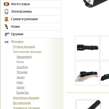
Аксессуары
Электроника
Сумки и рюкзаки
Ножи
Оружие
Фонари
Ручные фонари
Тактические фонари
Streamlight
Fenix
SureFire
Thrunite
Зенит
Petzl
Olight
EagleTac
Налобные фонари
Велофонари
Элементы питания