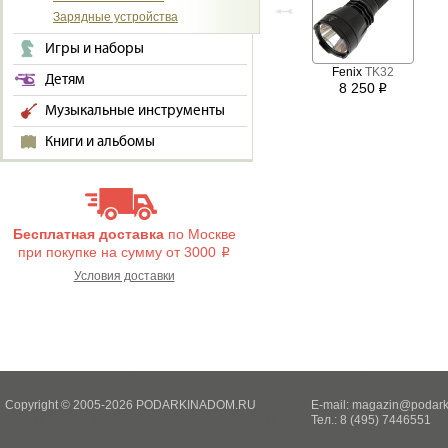
Зарядные устройства
Игры и наборы
Fenix
TK32
Детям
8 250
i
Музыкальные инструменты
Книги и альбомы
Бесплатная доставка
по Москве
при покупке на сумму от 3000
i
Условия доставки
Copyright © 2005-2026 PODARKINADOM.RU
E-mail:
magazin@podark
Тел.: 8 (495) 7446551