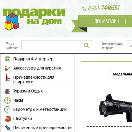
8 495
7446551
ПРО МАГАЗИН
Поиск
Поиск подарка
подарка
по цене:
Подарки & Интерьер
Аксессуары для курения
Модельны
Принадлежности для
спиртного
Туризм и Отдых
Часы
Барометры и метеостанции
Шкатулки
Письменные принадлежности