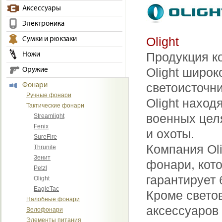
Аксессуары
Электроника
Olight
Сумки и рюкзаки
Продукция к
Ножи
Olight широ
Оружие
светоисточни
Фонари
Ручные фонари
Olight наход
Тактические фонари
военных целя
Streamlight
Fenix
и охоты.
SureFire
Компания Ol
Thrunite
Зенит
фонари, кото
Petzl
гарантирует 
Olight
EagleTac
Кроме свето
Налобные фонари
аксессуаров 
Велофонари
Элементы питания