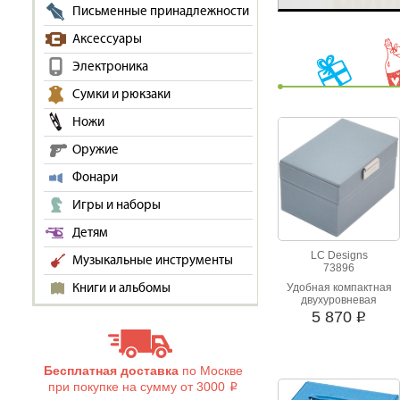
Письменные принадлежности
Аксессуары
Электроника
Сумки и рюкзаки
Ножи
Оружие
Фонари
Игры и наборы
Детям
LC Designs
Музыкальные инструменты
73896
Книги и альбомы
Удобная компактная
двухуровневая
шкатулка для хранения
5 870
i
драгоценностей
Stackers 73895 от
британской фабрики
LC Designs.
Бесплатная доставка
по Москве
при покупке на сумму от 3000
i