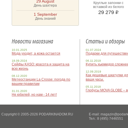
29 August
Круглые запонки с
День шахтера
вставкой из белого
жемчуга
29 279
i
1 September
День знаний
Новости магазина
Статьи и обзоры
10.01.2025
01.07.2024
Мода уходит, а кожа остается
Подарки для путешестве
18.09.2024
06.11.2019
Сейфы KASO: красота и защита на
Купить хьюмидор сложнее
всю жизнь
12.09.2019
Как дешевые шкатулки для
08.12.2020
Метеостанции La Crosse: погода по
ваши часы.
вашим правилам
05.11.2018
Глобусы MOVA GLOBE – в
31.01.2020
Не юбилей, но нам - 14 лет!
Copyright © 2005-2026 PODARKINADOM.RU
E-mail:
magazin@podark
Тел.: 8 (495) 7446551