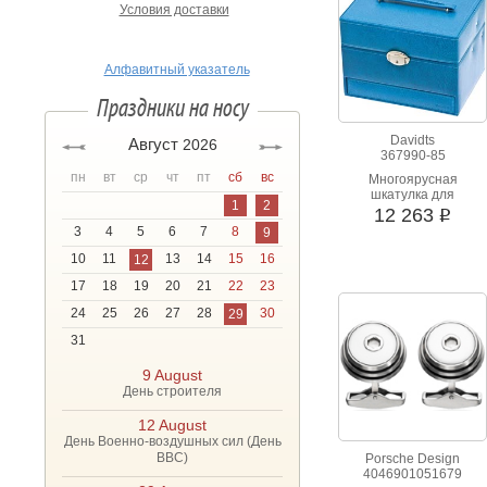
Условия доставки
Алфавитный указатель
Праздники на носу
Davidts
Август
2026
367990-85
пн
вт
ср
чт
пт
сб
вс
Многоярусная
шкатулка для
1
2
украшений синего
12 263
i
цвета
3
4
5
6
7
8
9
10
11
13
14
15
16
12
17
18
19
20
21
22
23
24
25
26
27
28
30
29
31
9 August
День строителя
12 August
День Военно-воздушных сил (День
ВВС)
Porsche Design
4046901051679