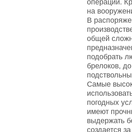
операций. К
на вооружен
В распоряже
производстве
общей сложн
предназначе
подобрать л
брелоков, д
подствольны
Самые высок
использоват
погодных ус
имеют прочны
выдержать бо
создается з