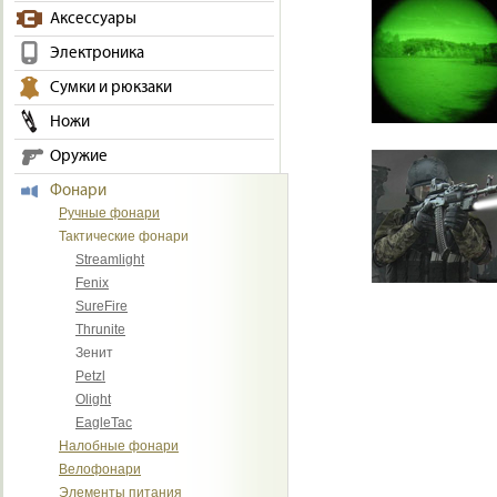
Аксессуары
Электроника
Сумки и рюкзаки
Ножи
Оружие
Фонари
Ручные фонари
Тактические фонари
Streamlight
Fenix
SureFire
Thrunite
Зенит
Petzl
Olight
EagleTac
Налобные фонари
Велофонари
Элементы питания