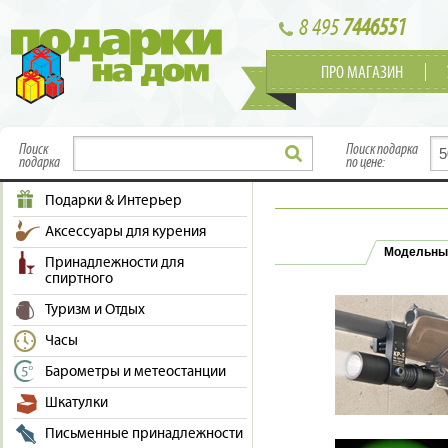
8 495
7446551
ПРО МАГАЗИН
Поиск
Поиск подарка
подарка
по цене:
Подарки & Интерьер
Аксессуары для курения
Модельны
Принадлежности для
спиртного
Туризм и Отдых
Часы
Барометры и метеостанции
Шкатулки
Письменные принадлежности