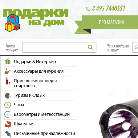
8 495
7446551
ПРО МАГАЗИН
Поиск
Поиск подарка
подарка
по цене:
Подарки & Интерьер
Аксессуары для курения
Принадлежности для
спиртного
Туризм и Отдых
Часы
Барометры и метеостанции
Шкатулки
Письменные принадлежности