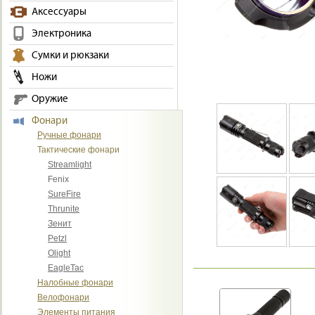
Аксессуары
Электроника
Сумки и рюкзаки
Ножи
Оружие
Фонари
Ручные фонари
Тактические фонари
Streamlight
Fenix
SureFire
Thrunite
Зенит
Petzl
Olight
EagleTac
Налобные фонари
Велофонари
Элементы питания