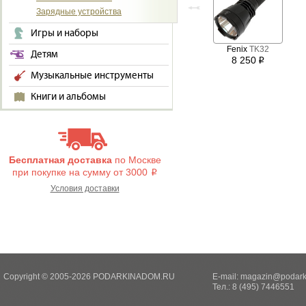
Зарядные устройства
Игры и наборы
Fenix
TK32
Детям
8 250
i
Музыкальные инструменты
Книги и альбомы
Бесплатная доставка
по Москве
при покупке на сумму от 3000
i
Условия доставки
Copyright © 2005-2026 PODARKINADOM.RU
E-mail:
magazin@podark
Тел.: 8 (495) 7446551