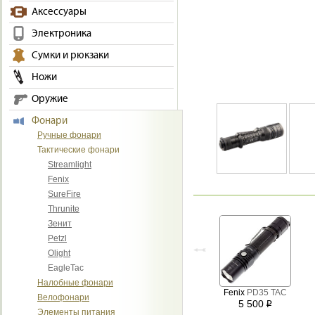
Аксессуары
Электроника
Сумки и рюкзаки
Ножи
Оружие
Фонари
Ручные фонари
Тактические фонари
Streamlight
Fenix
SureFire
Thrunite
Зенит
Petzl
Olight
EagleTac
Налобные фонари
Fenix
PD35 TAC
Велофонари
5 500
i
Элементы питания