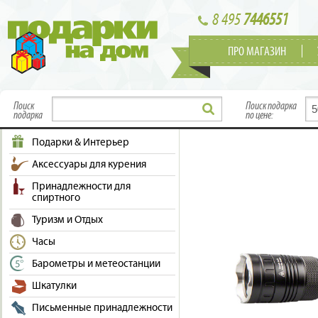
8 495
7446551
ПРО МАГАЗИН
Поиск
Поиск подарка
подарка
по цене:
Подарки & Интерьер
Аксессуары для курения
Принадлежности для
спиртного
Туризм и Отдых
Часы
Барометры и метеостанции
Шкатулки
Письменные принадлежности