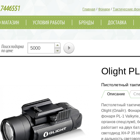
7446551
Главная
/
Фонари
/
Тактические фо
О МАГАЗИН
УСЛОВИЯ РАБОТЫ
БРЕНДЫ
ДОСТАВКА
▲
Поиск подарка
▼
по цене:
Olight PL
Пистолетный такт
Описание
Сп
Пистолетный тактичес
Olight (Олайт). Фон
фонаря PL-1 Valkyrie
органов спецслужб, б
работает на двух ба
светодиод XH-P 35 H
и дальность световог