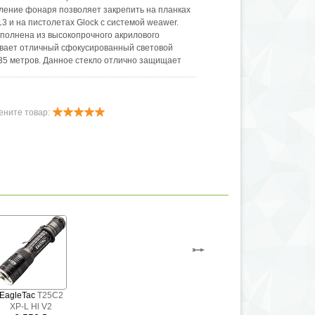
ение фонаря позволяет закрепить на планках
13 и на пистолетах Glock с системой weawer.
ыполнена из высокопрочного акрилового
вает отличный сфокусированный световой
235 метров. Данное стекло отлично защищает
от повреждений, которое возможно при падении
айном попадании страйкбольного шарика.
правление позволяет с удобством пользоваться
вше. Фонарь можно включить с постоянным
ените товар:
ировать тактическое включение с удержанием
ерегрева — «saftey» опускает мощность
после 90 секунд работы на максимальном
EagleTac
T25C2
XP-L Hl V2