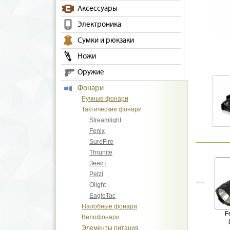
Аксессуары
Электроника
Сумки и рюкзаки
Ножи
Оружие
Фонари
Ручные фонари
Тактические фонари
Streamlight
Fenix
SureFire
Thrunite
Зенит
Petzl
Olight
EagleTac
Налобные фонари
F
Велофонари
Элементы питания