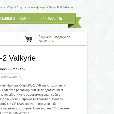
нари
/
Olight
/
Подствольные фонари
/
Olight PL-2 Valkyrie
СКИДКИ И ПОДАРКИ
КАК ЗАКАЗАТЬ
В корзине:
0 подарков
сумма:
0
i
-2 Valkyrie
ический фонарь
ецификация
кий фонарь Olight PL-2 Valkyrie от компании
арь является революционным продолжением
, который отлично зарекомендовал себя у
езопасности и игроков в страйкбол. Фонарь
тарейках CR123A, за счет чего мощный
I американской фирмы Cree выдает 1200 люмен
о потока 235 метров.