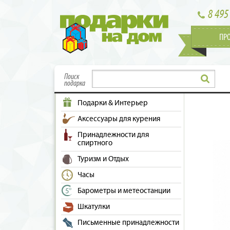
8 495
ПР
Поиск
подарка
Подарки & Интерьер
Аксессуары для курения
Принадлежности для
спиртного
Туризм и Отдых
Часы
Барометры и метеостанции
Шкатулки
Письменные принадлежности