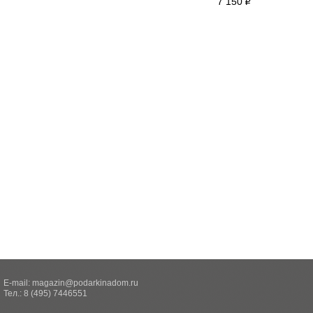
7 150
i
E-mail:
magazin@podarkinadom.ru
Тел.: 8 (495) 7446551