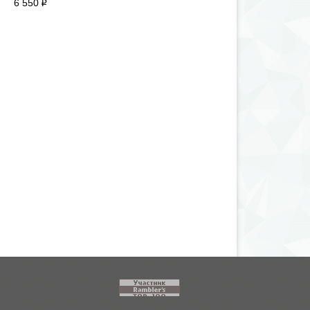
6 550
i