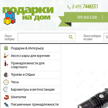
8 495
7446551
ПРО МАГАЗИН
Поиск
Поиск подарка
подарка
по цене:
Подарки & Интерьер
Аксессуары для курения
Принадлежности для
спиртного
Туризм и Отдых
Часы
Барометры и метеостанции
Шкатулки
Письменные принадлежности