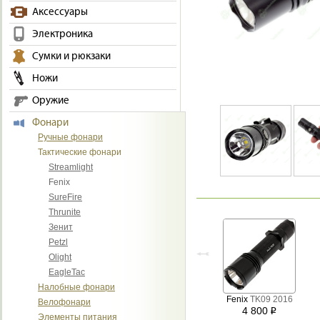
Аксессуары
Электроника
Сумки и рюкзаки
Ножи
Оружие
Фонари
Ручные фонари
Тактические фонари
Streamlight
Fenix
SureFire
Thrunite
Зенит
Petzl
Olight
EagleTac
Налобные фонари
Fenix
TK09 2016
Велофонари
4 800
i
Элементы питания