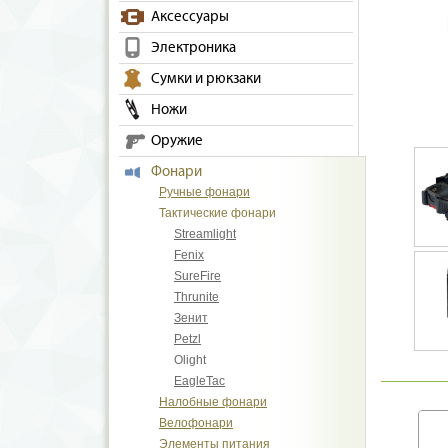
Аксессуары
Электроника
Сумки и рюкзаки
Ножи
Оружие
Фонари
Ручные фонари
Тактические фонари
Streamlight
Fenix
SureFire
Thrunite
Зенит
Petzl
Olight
EagleTac
Налобные фонари
Велофонари
Элементы питания