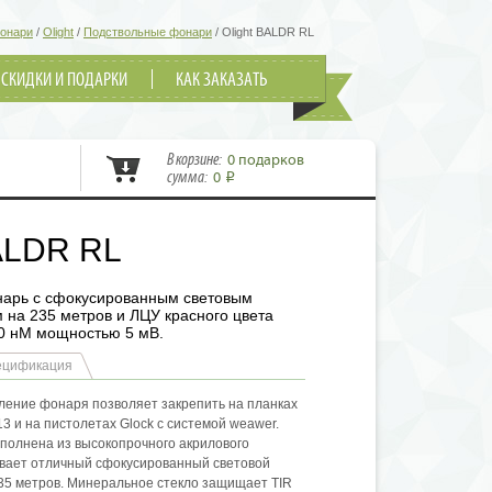
фонари
/
Olight
/
Подствольные фонари
/
Olight BALDR RL
СКИДКИ И ПОДАРКИ
КАК ЗАКАЗАТЬ
В корзине:
0 подарков
сумма:
0
i
BALDR RL
арь с сфокусированным световым
 на 235 метров и ЛЦУ красного цвета
0 нМ мощностью 5 мВ.
ецификация
ение фонаря позволяет закрепить на планках
13 и на пистолетах Glock с системой weawer.
ыполнена из высокопрочного акрилового
вает отличный сфокусированный световой
235 метров. Минеральное стекло защищает TIR