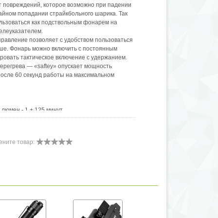
от повреждений, которое возможно при падении
айном попадании страйкбольного шарика. Так
ользоваться как подствольным фонарем на
елеуказателем.
правление позволяет с удобством пользоваться
вше. Фонарь можно включить с постоянным
ировать тактическое включение с удержанием.
ерегрева — «saftey» опускает мощность
после 60 секунд работы на максимальном
люмен - 1 + 125 минут
 лазер 1120~500 люмен - 1 + 125 минут
н - 240 минут
 лазер 300 люмен - 225 минут
ените товар:
на) х 36.5 мм (диаметр головы).
ми).