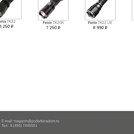
enix
TK32
Fenix
TK20R
Fenix
TK22 UE
8 250
i
7 250
8 990
i
i
E-mail:
magazin@podarkinadom.ru
Тел.: 8 (495) 7446551