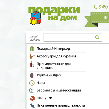
8 495
ПР
Поиск
подарка
Подарки & Интерьер
Аксессуары для курения
Принадлежности для
спиртного
Туризм и Отдых
Часы
Барометры и метеостанции
Шкатулки
Письменные принадлежности