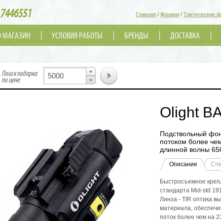
7446551
Главная
/
Фонари
/
Тактические 
О МАГАЗИН
УСЛОВИЯ РАБОТЫ
БРЕНДЫ
ДОСТАВКА
▲
Поиск подарка
▼
по цене:
Olight 
Подствольный фон
потоком более чем
длинной волны 65
Описание
Сп
Быстросъемное крепл
стандарта Mid-std 19
Линза - TIR оптика в
материала, обеспечи
поток более чем на 