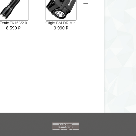
EagleTac
M30LC2
Fenix
TK16 V2.0
Olight
BALDR Mini
Kit
8 590
9 990
i
i
10 200
i