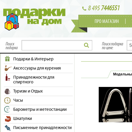
8 495
7446551
ПРО МАГАЗИН
Поиск
Поиск подарка
подарка
по цене:
Подарки & Интерьер
Аксессуары для курения
Модельны
Принадлежности для
спиртного
Туризм и Отдых
Часы
Барометры и метеостанции
Шкатулки
Письменные принадлежности