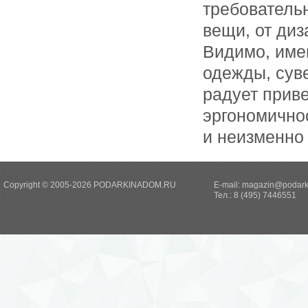
требовательн
вещи, от диз
Видимо, име
одежды, суве
радует прив
эргономично
и неизменно
Copyright © 2005-2026 PODARKINADOM.RU
E-mail:
magazin@podark
Тел.: 8 (495) 7446551