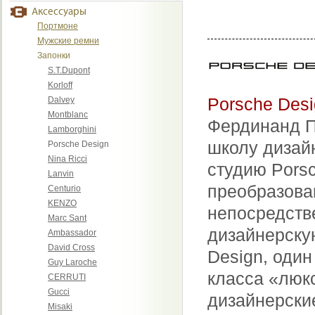
Аксессуары
Портмоне
Мужские ремни
Запонки
S.T.Dupont
Korloff
Porsche Des
Dalvey
Montblanc
Фердинанд П
Lamborghini
школу дизайн
Porsche Design
Nina Ricci
студию Porsc
Lanvin
преобразова
Centurio
KENZO
непосредств
Marc Sant
дизайнерскую
Ambassador
David Cross
Design, оди
Guy Laroche
класса «люк
CERRUTI
Gucci
дизайнерские
Misaki