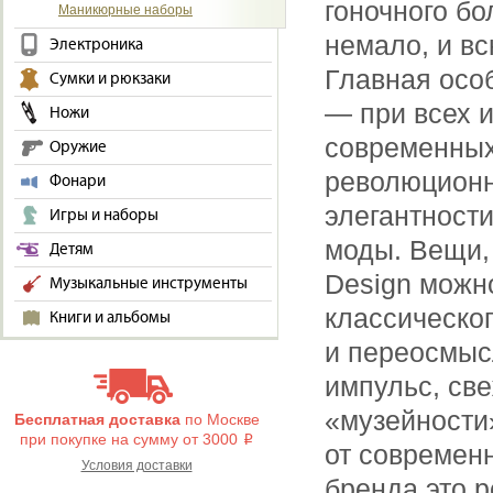
гоночного бо
Маникюрные наборы
немало, и вс
Электроника
Главная особ
Сумки и рюкзаки
— при всех 
Ножи
современных
Оружие
революционн
Фонари
элегантност
Игры и наборы
моды. Вещи,
Детям
Design можн
Музыкальные инструменты
классическо
Книги и альбомы
и переосмыс
импульс, св
«музейности
Бесплатная доставка
по Москве
при покупке на сумму от 3000
i
от современ
Условия доставки
бренда это р