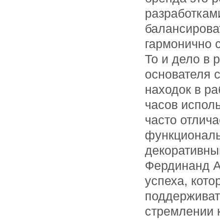
разработкам
балансироват
гармонично 
То и дело в 
основателя 
находок в ра
часов испол
часто отлич
функциональ
декоративны
Фердинанд А
успеха, кото
поддерживать
стремлении 