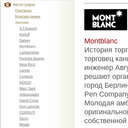
Аксессуары
Портмоне
Мужские ремни
Запонки
S.T.Dupont
Korloff
Montblanc
Dalvey
Montblanc
История торг
Lamborghini
торговец ка
Porsche Design
Nina Ricci
инженер Авг
Lanvin
решают орга
Centurio
KENZO
город Берлин
Marc Sant
Pen Company
Ambassador
David Cross
Молодая амб
Guy Laroche
оригинальной
CERRUTI
Gucci
собственной 
Misaki