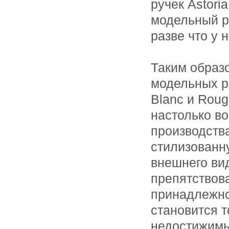
ручек Astori
модельный ря
разве что у
Таким образо
модельных р
Blanc и Roug
настолько во
производств
стилизованн
внешнего вид
препятствов
принадлежно
становится т
недостижимы