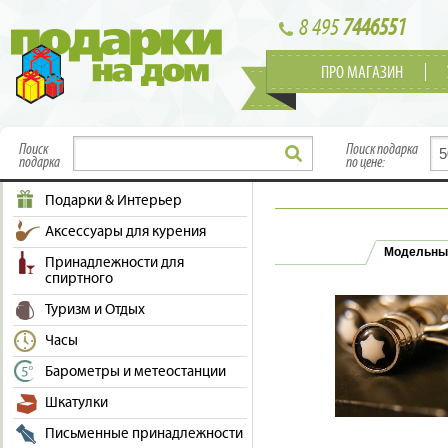
8 495
7446551
ПРО МАГАЗИН
Поиск
Поиск подарка
подарка
по цене:
Подарки & Интерьер
Аксессуары для курения
Модельны
Принадлежности для
спиртного
Туризм и Отдых
Часы
Барометры и метеостанции
Шкатулки
Письменные принадлежности