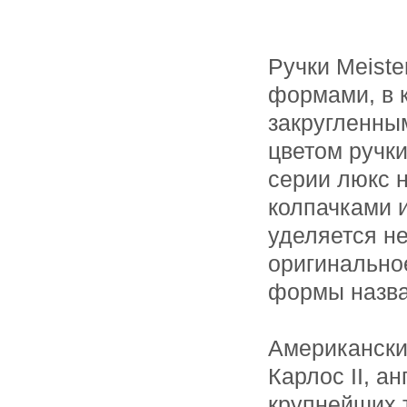
Ручки Meist
формами, в 
закругленным
цветом ручки
серии люкс 
колпачками и
уделяется н
оригинальное
формы назва
Американски
Карлос II, а
крупнейших 