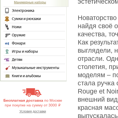
эстетическо
Маникюрные наборы
Электроника
Новаторство
Сумки и рюкзаки
найдя своё о
Ножи
качества, то
Оружие
Как результа
Фонари
выглядели, 
Игры и наборы
отрасли. Одн
Детям
столетия, п
Музыкальные инструменты
моделям – п
Книги и альбомы
стала ручка
Rouge et No
внешний вид 
Бесплатная доставка
по Москве
при покупке на сумму от 3000
i
красная мас
Условия доставки
выпускалась