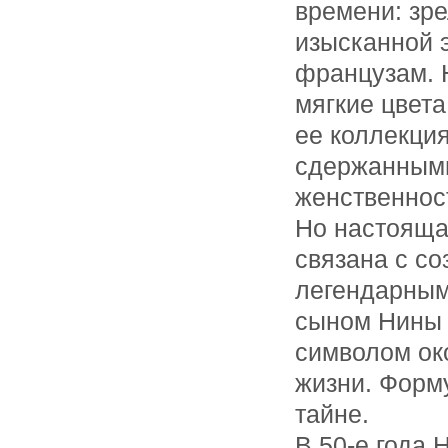
времени: зр
изысканной 
французам. 
мягкие цвет
ее коллекция
сдержанными
женственнос
Но настояща
связана с со
легендарным
сыном Нины 
символом ок
жизни. Форм
тайне.
В 50-е года