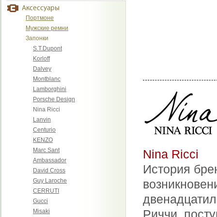
Аксессуары
Портмоне
Мужские ремни
Запонки
S.T.Dupont
Korloff
Dalvey
Montblanc
Lamborghini
Porsche Design
Nina Ricci
Lanvin
Centurio
KENZO
Marc Sant
Nina Ricci
Ambassador
История брен
David Cross
Guy Laroche
возникновени
CERRUTI
двенадцатил
Gucci
Риччи, посту
Misaki