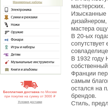
Маникюрные наборы
мастерских.
Электроника
Изысканные 
Сумки и рюкзаки
дизайнером,
Ножи
мастера ощу
Оружие
В 20-ых год
Фонари
сопутствует 
Игры и наборы
совладелице
Детям
В 1932 году
Музыкальные инструменты
собственный
Книги и альбомы
Франции пер
самым благо
остался на п
Бесплатная доставка
по Москве
брендов.
при покупке на сумму от 3000
i
Стиль, пред
Условия доставки