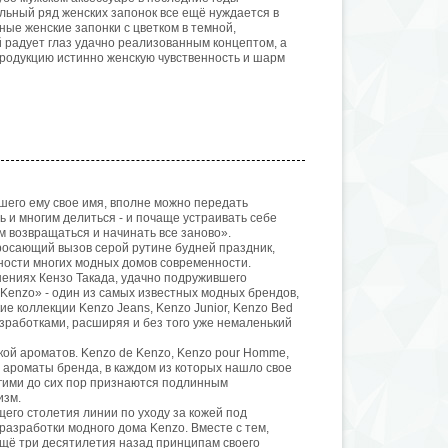
ьный ряд женских запонок все ещё нуждается в
ные женские запонки с цветком в темной,
 радует глаз удачно реализованным концептом, а
продукцию истинно женскую чувственность и шарм
шего ему свое имя, вполне можно передать
 и многим делиться - и почаще устраивать себе
ом возвращаться и начинать все заново».
бросающий вызов серой рутине будней праздник,
ности многих модных домов современности.
шениях Кензо Такада, удачно подружившего
Kenzo» - один из самых известных модных брендов,
 коллекции Kenzo Jeans, Kenzo Junior, Kenzo Bed
азработками, расширяя и без того уже немаленький
кой ароматов. Kenzo de Kenzo, Kenzo pour Homme,
ие ароматы бренда, в каждом из которых нашло свое
гими до сих пор признаются подлинным
изм.
его столетия линии по уходу за кожей под
азработки модного дома Kenzo. Вместе с тем,
щё три десятилетия назад принципам своего