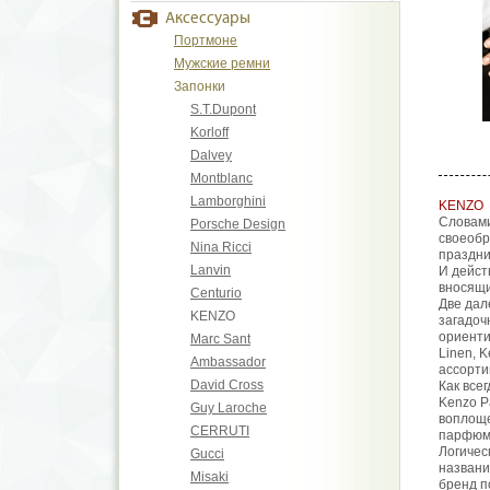
Аксессуары
Портмоне
Мужские ремни
Запонки
S.T.Dupont
Korloff
Dalvey
Montblanc
Lamborghini
KENZO
Словами
Porsche Design
своеобр
Nina Ricci
праздни
Lanvin
И дейст
вносящи
Centurio
Две дал
KENZO
загадоч
ориенти
Marc Sant
Linen, 
Ambassador
ассорти
David Cross
Как все
Kenzo P
Guy Laroche
воплоще
CERRUTI
парфюме
Логичес
Gucci
названи
Misaki
бренд п