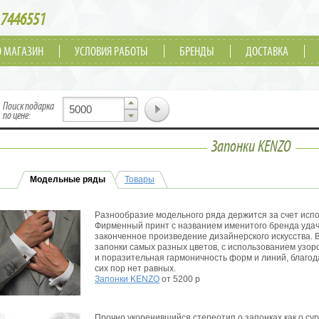
7446551
О МАГАЗИН
УСЛОВИЯ РАБОТЫ
БРЕНДЫ
ДОСТАВКА
▲
Поиск подарка
▼
по цене:
Запонки KENZO
Модельные ряды
Товары
Разнообразие модельного ряда держится за счет испо
Фирменный принт с названием именитого бренда удач
законченное произведение дизайнерского искусства. 
запонки самых разных цветов, с использованием узоро
и поразительная гармоничность форм и линий, благод
сих пор нет равных.
Запонки KENZO
от 5200 р
Прочно укоренившийся стереотип о запонках как о суг