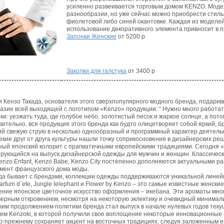
усиленно развеивается торговым домом KENZO. Модел
разнообразии, но уже сейчас можно приобрести стиль
фиолетовой либо синей окантовке. Каждая из моделей
использование декоративного элемента привносит в 
Запонки Женские
от 5200 р
Заколки для галстука
от 3400 р
 Кензо Такада, основателя этого сверхпопулярного модного бренда, подарив
азие всей выходящей с логотипом «Kenzo» продукции: “ Нужно много работать
ки: уезжать туда, где голубое небо, золотистый песок и жаркое солнце, а пот
вительно, вся продукция этого бренда как будто олицетворяет собой яркий, 
й свежую струю в несколько однообразный и программный характер деятель
екие друг от друга культуры нашли точку соприкосновения в дизайнерских ре
ный японский колорит с прагматичными европейскими традициями. Сегодня «
рующийся на выпуск дизайнерской одежды для мужчин и женщин. Классические
Kenzo Enfant, Kenzo Babe, Kenzo City постепенно дополняются актуальными р
мент французского дома моды.
гда бывает с брендами, коллекции одежды поддерживаются уникальной линей
arfum d`ete, Jungle lelephant и Flower by Kenzo – это самые известные женск
ние японское цветочное искусство оформления – икебана. Эти ароматы мно
рным откровением, несмотря на некоторую эклектику и очевидный минимал
ким продолжением политики бренда стал выпуск в начале нулевых годов текущ
ем Kenzoki, в которой получили свое воплощение некоторые инновационные р
о-прежнему сохраняет акцент на восточных традициях, следуя заложенным е