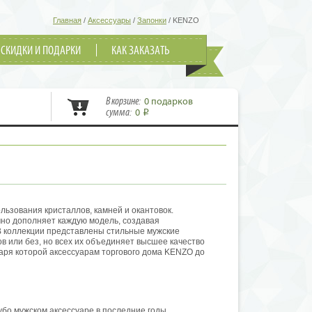
Главная
/
Аксессуары
/
Запонки
/
KENZO
СКИДКИ И ПОДАРКИ
КАК ЗАКАЗАТЬ
В корзине:
0 подарков
сумма:
0
i
льзования кристаллов, камней и окантовок.
но дополняет каждую модель, создавая
В коллекции представлены стильные мужские
в или без, но всех их объединяет высшее качество
аря которой аксессуарам торгового дома KENZO до
убо мужском аксессуаре в последние годы