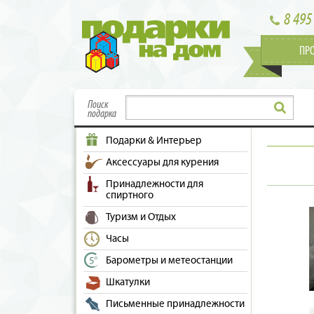
8 495
ПР
Поиск
подарка
Подарки & Интерьер
Аксессуары для курения
Принадлежности для
спиртного
Туризм и Отдых
Часы
Барометры и метеостанции
Шкатулки
Письменные принадлежности