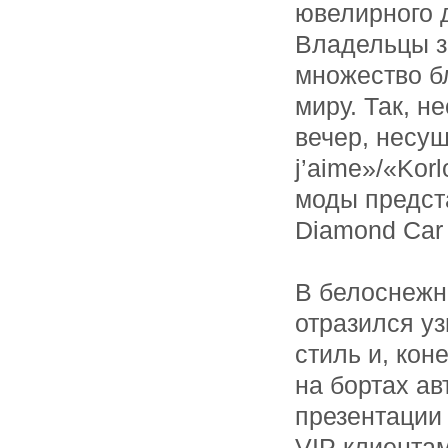
ювелирного д
Владельцы з
множество б
миру. Так, н
вечер, несущ
j’aime»/«Kor
моды предст
Diamond Car
В белоснежн
отразился у
стиль и, кон
на бортах а
презентации 
VIP клиента