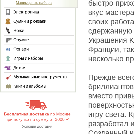
быстро прихо
Маникюрные наборы
вкус мастер
Электроника
своих работ
Сумки и рюкзаки
сдержанную 
Ножи
Украшения Ko
Оружие
Франции, так
Фонари
несколько пр
Игры и наборы
Детям
Прежде всего
Музыкальные инструменты
бриллиантов,
Книги и альбомы
вместо прив
поверхность
игру света. 
Бесплатная доставка
по Москве
при покупке на сумму от 3000
i
разработал 
Условия доставки
Созданный и