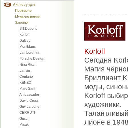
Аксессуары
Портмоне
Мужские ремни
Запонки
S.T.Dupont
Korloff
Dalvey
Montblanc
Korloff
Lamborghini
Сегодня Korl
Porsche Design
Nina Ricci
Магия чёрно
Lanvin
Бриллиант Ko
Centurio
KENZO
моды, синон
Marc Sant
Korloff выби
Ambassador
David Cross
художники.
Guy Laroche
Талантливый
CERRUTI
Gucci
Лионе в 194
Misaki