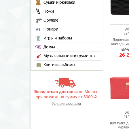
Сумки и рюкзаки
Ножи
Оружие
Фонари
W
32
Игры и наборы
Дорожная
клач для у
Детям
натурал
27 
черног
26 
Музыкальные инструменты
Книги и альбомы
Бесплатная доставка
по Москве
при покупке на сумму от 3000
i
Условия доставки
W
21
Шкатулка д
украш