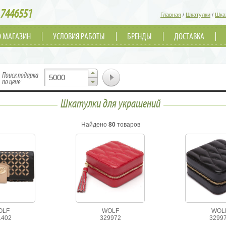
7446551
Главная
/
Шкатулки
/
Шка
О МАГАЗИН
УСЛОВИЯ РАБОТЫ
БРЕНДЫ
ДОСТАВКА
▲
Поиск подарка
▼
по цене:
Шкатулки для украшений
Найдено
80
товаров
OLF
WOLF
WOL
1402
329972
3299