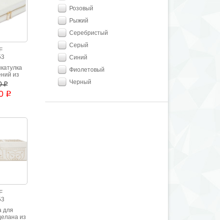
Розовый
Рыжий
Серебристый
Серый
F
53
Синий
катулка
Фиолетовый
ений из
ой кожи
Черный
0
i
00
i
F
53
а для
делана из