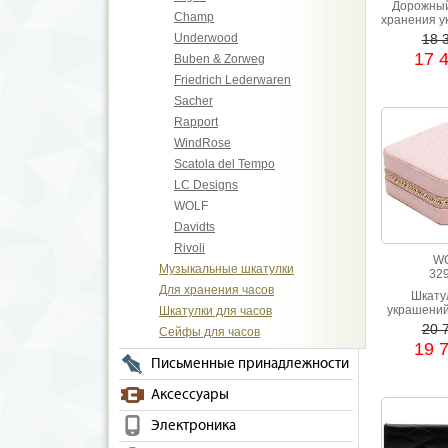
Дорожный
Champ
хранения у
коллекц
Underwood
18 
изгото
17 
Buben & Zorweg
высокока
натурал
Friedrich Lederwaren
черного
Sacher
рису
Rapport
WindRose
Scatola del Tempo
LC Designs
WOLF
Davidts
Rivoli
W
Музыкальные шкатулки
32
Для хранения часов
Шкату
украшений
Шкатулки для часов
из натура
20 
Сейфы для часов
розово
19 
Письменные принадлежности
Аксессуары
Электроника