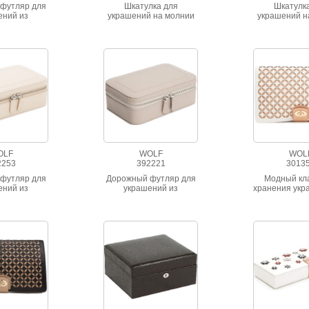
футляр для
Шкатулка для
Шкатулк
ений из
украшений на молнии
украшений н
ьной кожи
из натуральной кожи
из натураль
жемчужно-золотого
бежевого
цвета
OLF
WOLF
WOL
2253
392221
3013
футляр для
Дорожный футляр для
Модный кл
ений из
украшений из
хранения укр
ьной кожи
натуральной кожи
коллекции 
выполне
высококаче
натуральн
белого цвета 