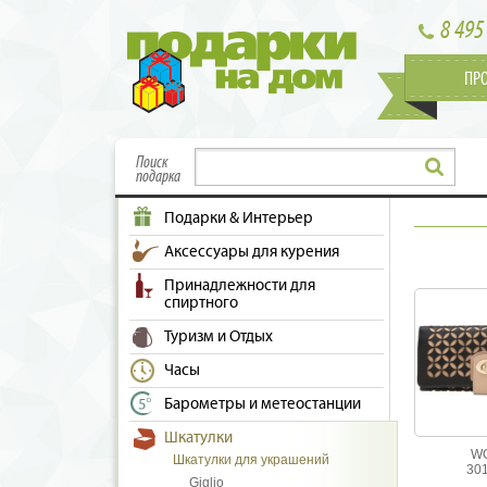
8 495
ПР
Поиск
подарка
Подарки & Интерьер
Аксессуары для курения
Принадлежности для
спиртного
Туризм и Отдых
Часы
Барометры и метеостанции
Шкатулки
W
Шкатулки для украшений
30
Giglio