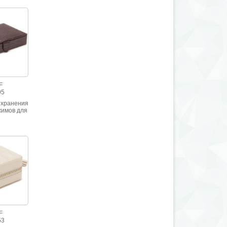
F
95
 хранения
жимов для
ков
F
53