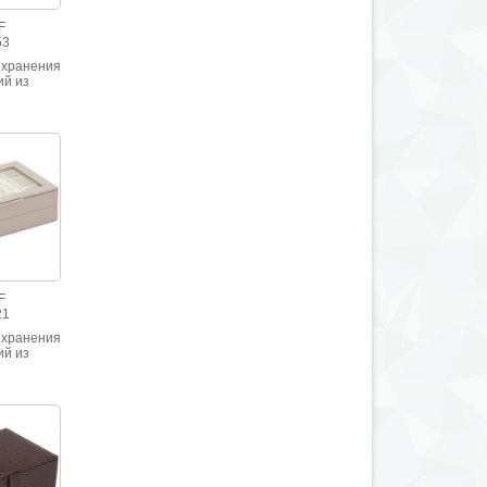
F
53
 хранения
ий из
ой кожи
F
21
 хранения
ий из
 Sophia