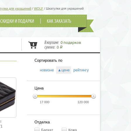
тулки для украшений
/
WOLF
/
Шкатулки для украшений
СКИДКИ И ПОДАРКИ
КАК ЗАКАЗАТЬ
В корзине:
0 подарков
сумма:
0
i
Сортировать по
новизне
▲цене
рейтингу
Цена
17 000
120 000
Отделка
F
71
Бархат
Кожа