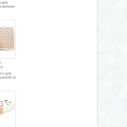
а для
а молнии
ной кожи
 цвета
F
53
атч для
ашений из
Chloe,
н из
ственной
ой кожи
рисунком.