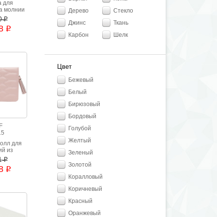
а для
а молнии
Дерево
Стекло
ной кожи
0
i
Джинс
Ткань
цвета
48
i
Карбон
Шелк
Цвет
Бежевый
Белый
Бирюзовый
Бордовый
F
Голубой
15
Желтый
олл для
ий из
Зеленый
ой кожи
1
i
цвета.
Золотой
68
i
Коралловый
Коричневый
Красный
Оранжевый