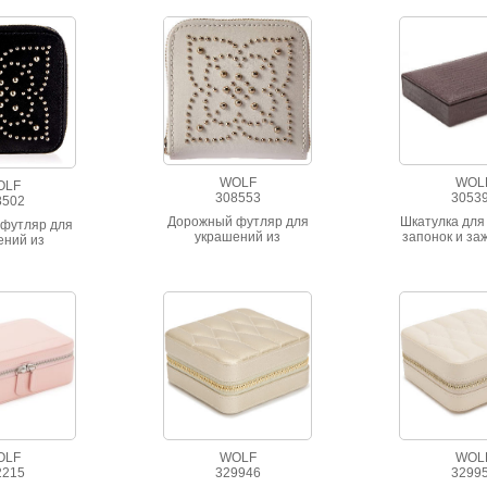
WOLF
WOL
OLF
308553
3053
8502
Дорожный футляр для
Шкатулка для
футляр для
украшений из
запонок и за
ений из
натуральной кожи
галсту
ьной кожи
бежевого цвета
о цвета
OLF
WOLF
WOL
2215
329946
3299