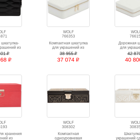
OLF
WOLF
WOL
4871
766353
7661
 шкатулка-
Компактная шкатулка
Дорожная ш
крашений из
для украшений из
для украш
ьной кожи
натуральной кожи
натуральн
601
38 955
42 87
i
i
о цвета
268
37 074
40 8
i
i
OLF
WOLF
WOL
3193
308302
3083
ля хранения
Компактная
Шкатулк
ений из
одноуровневая
украшений с