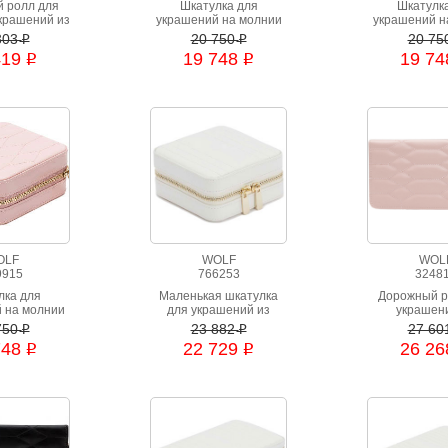
 ролл для
Шкатулка для
Шкатулк
крашений из
украшений на молнии
украшений н
ии Chloe,
из натуральной кожи
из натураль
303
20 750
20 75
i
i
влен из
красного цвета
черного 
419
19 748
19 7
i
i
чественной
ьной кожи
 цвета с
нком.
OLF
WOLF
WOL
9915
766253
3248
лка для
Маленькая шкатулка
Дорожный р
 на молнии
для украшений из
украшен
льной кожи
натуральной кожи
натуральн
750
23 882
27 60
i
i
го цвета
розового 
748
22 729
26 2
i
i