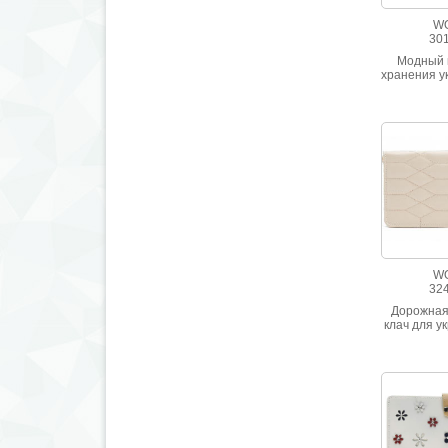
W
30
Модный 
хранения у
коллекц
выпол
высокока
натурал
черног
W
32
Дорожная
клач для у
натурал
бежево