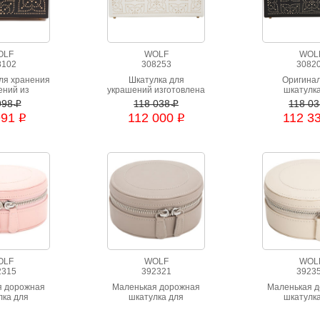
OLF
WOLF
WOL
8102
308253
3082
ля хранения
Шкатулка для
Оригина
ений из
украшений изготовлена
шкатулк
 Marrakesh
из натурального
украшений из
998
118 038
118 0
i
i
нена из
дерева, отделка:
из натура
991
112 000
112 3
i
i
чественной
натуральная кожа.
дерева, отдел
ьной кожи
 цвета с
вставками.
OLF
WOLF
WOL
2315
392321
3923
я дорожная
Маленькая дорожная
Маленькая 
лка для
шкатулка для
шкатулк
шений
украшений
украше