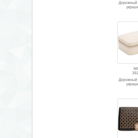
Дорожный 
украш
натурал
W
39
Дорожный 
украш
натурал