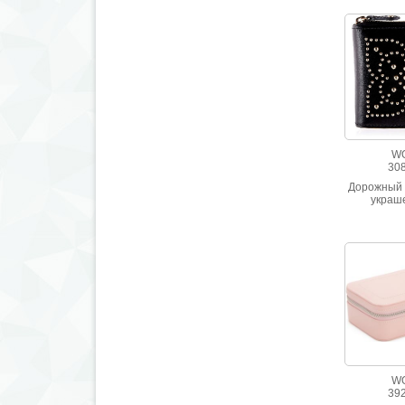
W
30
Дорожный 
украш
натурал
черног
W
39