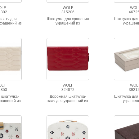
OLF
WOLF
WOL
1302
315206
4672
клатч для
Шкатулка для хранения
Шкатулка для
крашений из
украшений из
украшен
ии Chloe,
натуральной кожи
натуральн
нен из
коричневого цвета
чественной
ьной кожи
о цвета.
OLF
WOLF
WOL
4853
324872
3921
 шкатулка-
Дорожная шкатулка-
Шкатулка для
крашений из
клач для украшений из
украшен
ьной кожи
натуральной кожи
коллекции
го цвета
красного цвета