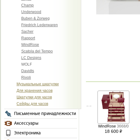
Champ
Underwood
Buben & Zorweg
Friedrich Lederwaren
Sacher
Rapport
WindRose
Scatola del Tempo
LC Designs
WOLF
Davidts
Rivoli
Музыкальные шкатулки
Для хранения часов
Шкатулки для часов
Сейфы для часов
Письменные принадлежности
Аксессуары
WindRose
3668/0
18 600
i
Электроника