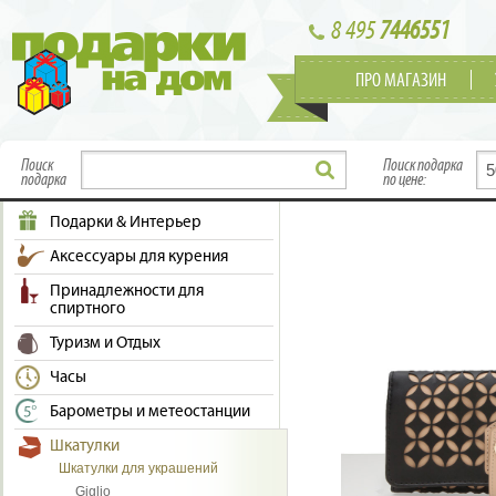
8 495
7446551
ПРО МАГАЗИН
Поиск
Поиск подарка
подарка
по цене:
Подарки & Интерьер
Аксессуары для курения
Принадлежности для
спиртного
Туризм и Отдых
Часы
Барометры и метеостанции
Шкатулки
Шкатулки для украшений
Giglio