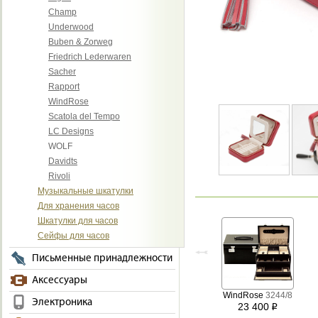
Champ
Underwood
Buben & Zorweg
Friedrich Lederwaren
Sacher
Rapport
WindRose
Scatola del Tempo
LC Designs
WOLF
Davidts
Rivoli
Музыкальные шкатулки
Для хранения часов
Шкатулки для часов
Сейфы для часов
Письменные принадлежности
Аксессуары
WindRose
3244/8
Электроника
23 400
i