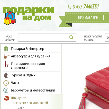
8 495
7446551
ПРО МАГАЗИН
Поиск
Поиск подарка
подарка
по цене:
Подарки & Интерьер
Аксессуары для курения
Принадлежности для
спиртного
Туризм и Отдых
Часы
Барометры и метеостанции
Шкатулки
Шкатулки для украшений
Giglio