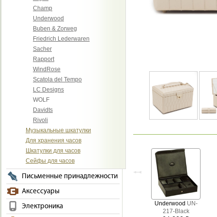
Champ
Underwood
Buben & Zorweg
Friedrich Lederwaren
Sacher
Rapport
WindRose
Scatola del Tempo
LC Designs
WOLF
Davidts
Rivoli
Музыкальные шкатулки
Для хранения часов
Шкатулки для часов
Сейфы для часов
Письменные принадлежности
Аксессуары
Underwood
UN-
Электроника
217-Black