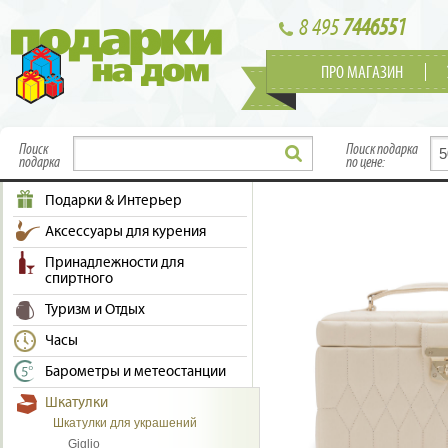
8 495
7446551
ПРО МАГАЗИН
Поиск
Поиск подарка
подарка
по цене:
Подарки & Интерьер
Аксессуары для курения
Принадлежности для
спиртного
Туризм и Отдых
Часы
Барометры и метеостанции
Шкатулки
Шкатулки для украшений
Giglio