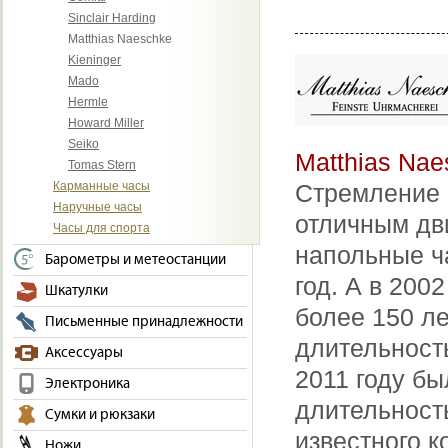
Sinclair Harding
Matthias Naeschke
Kieninger
Mado
Hermle
Howard Miller
Seiko
Matthias Nae
Tomas Stern
Карманные часы
Стремление 
Наручные часы
отличным дви
Часы для спорта
напольные ча
Барометры и метеостанции
год. А в 20
Шкатулки
более 150 ле
Письменные принадлежности
длительность
Аксессуары
2011 году б
Электроника
длительност
Сумки и рюкзаки
известного 
Ножи