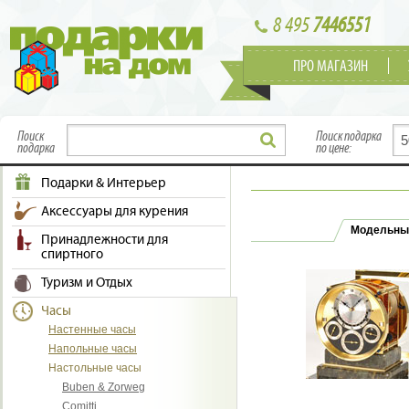
8 495
7446551
ПРО МАГАЗИН
Поиск
Поиск подарка
подарка
по цене:
Подарки & Интерьер
Аксессуары для курения
Модельны
Принадлежности для
спиртного
Туризм и Отдых
Часы
Настенные часы
Напольные часы
Настольные часы
Buben & Zorweg
Comitti