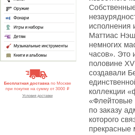
Собственные
Оружие
незауряднос
Фонари
исполнения 
Игры и наборы
Маттиас Нэш
Детям
немногих ма
Музыкальные инструменты
часов». Это 
Книги и альбомы
половине ХVI
создавали Б
единственно
Бесплатная доставка
по Москве
при покупке на сумму от 3000
i
коллекции «
Условия доставки
«Флейтовые 
по заказу ад
которого свя
прекрасные 