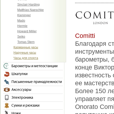
Sinclair Harding
Matthias Naeschke
Kieninger
Mado
Hermle
Howard Miller
Comitti
Seiko
Благодаря с
Tomas Stern
Карманные часы
инструменты
Наручные часы
барометры, 
Часы для спорта
конце Викто
Барометры и метеостанции
известность 
Шкатулки
ее мастерст
Письменные принадлежности
Более 150 л
Аксессуары
управляет п
Электроника
Onorato Com
Сумки и рюкзаки
Ножи