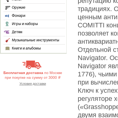
репутацию к
традициях. 
Оружие
ценным анти
Фонари
COMITTI конц
Игры и наборы
позволяет ко
Детям
антиквариат
Музыкальные инструменты
Отдельной с
Книги и альбомы
Navigator. 
Navigator яв
1776), чьим
Бесплатная доставка
по Москве
при покупке на сумму от 3000
i
при вычислен
Условия доставки
Ключ к успех
регуляторе х
(«Grasshopp
двумя взаим