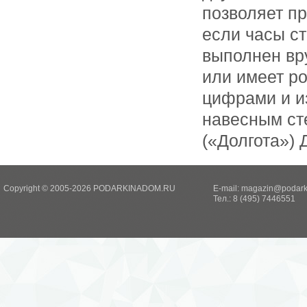
позволяет пр
если часы ст
выполнен вру
или имеет р
цифрами и и
навесным сте
(«Долгота») 
Copyright © 2005-2026 PODARKINADOM.RU
E-mail:
magazin@podark
Тел.: 8 (495) 7446551