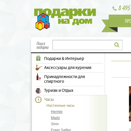
8 495
ПР
Поиск
подарка
Подарки & Интерьер
Аксессуары для курения
Принадлежности для
спиртного
Туризм и Отдых
Часы
Настенные часы
Hermle
Mado
Sinix
Erwin Sattler