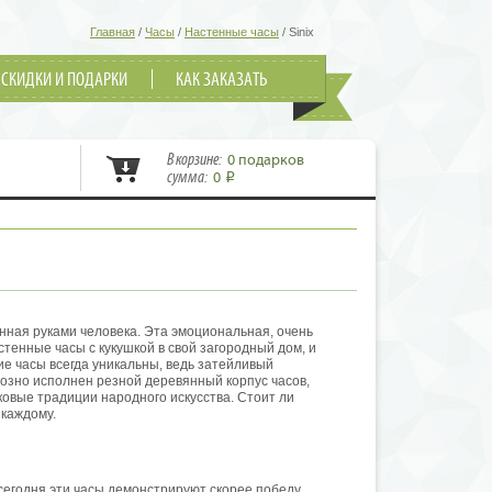
Главная
/
Часы
/
Настенные часы
/
Sinix
СКИДКИ И ПОДАРКИ
КАК ЗАКАЗАТЬ
В корзине:
0 подарков
сумма:
0
i
нная руками человека. Эта эмоциональная, очень
стенные часы с кукушкой в свой загородный дом, и
ие часы всегда уникальны, ведь затейливый
уозно исполнен резной деревянный корпус часов,
овые традиции народного искусства. Стоит ли
 каждому.
сегодня эти часы демонстрируют скорее победу