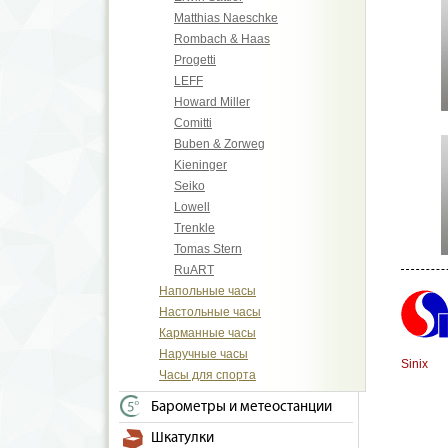
Matthias Naeschke
Rombach & Haas
Progetti
LEFF
Howard Miller
Comitti
Buben & Zorweg
Kieninger
Seiko
Lowell
Trenkle
Tomas Stern
RuART
Напольные часы
Настольные часы
Карманные часы
Наручные часы
Sinix
Часы для спорта
Барометры и метеостанции
Шкатулки