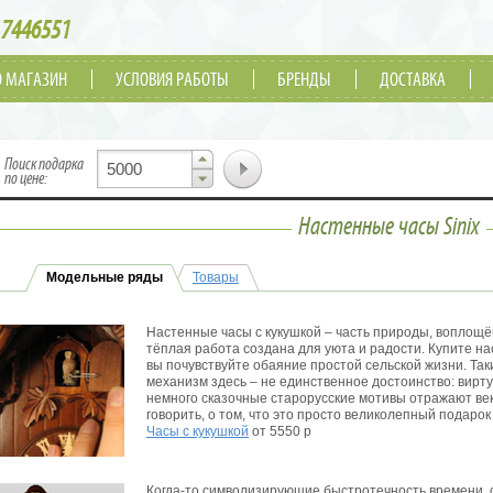
7446551
О МАГАЗИН
УСЛОВИЯ РАБОТЫ
БРЕНДЫ
ДОСТАВКА
▲
Поиск подарка
▼
по цене:
Настенные часы Sinix
Модельные ряды
Товары
Настенные часы с кукушкой – часть природы, воплощё
тёплая работа создана для уюта и радости. Купите на
вы почувствуйте обаяние простой сельской жизни. Так
механизм здесь – не единственное достоинство: вирт
немного сказочные старорусские мотивы отражают век
говорить, о том, что это просто великолепный подарок
Часы с кукушкой
от 5550 р
Когда-то символизирующие быстротечность времени, 