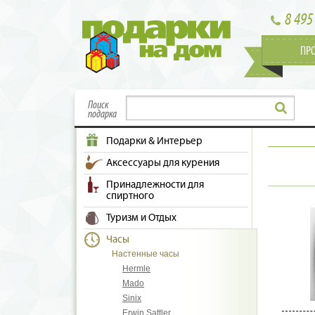
8 495
ПР
Поиск
подарка
Подарки & Интерьер
Аксессуары для курения
Принадлежности для
спиртного
Туризм и Отдых
Часы
Настенные часы
Hermle
Mado
Sinix
Erwin Sattler