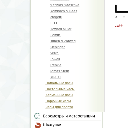
Matthias Naeschke
Rombach & Haas
Progetti
LEFF
LEFF
Howard Miller
Comitti
Buben & Zorweg
Kieninger
Seiko
Lowell
Trenkle
Tomas Stern
RuART
Напольные часы
Настольные часы
Карманные часы
Наручные часы
Часы для спорта
Барометры и метеостанции
Шкатулки