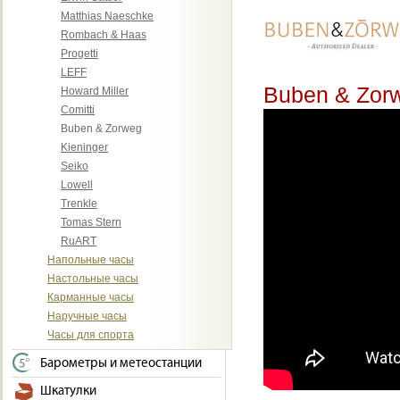
Matthias Naeschke
Rombach & Haas
Progetti
LEFF
Buben & Zor
Howard Miller
Comitti
Buben & Zorweg
Kieninger
Seiko
Lowell
Trenkle
Tomas Stern
RuART
Напольные часы
Настольные часы
Карманные часы
Наручные часы
Часы для спорта
Барометры и метеостанции
Шкатулки