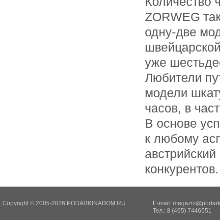
Количество 
ZORWEG такж
одну-две мо
швейцарской 
уже шестьде
Любители пу
модели шкат
часов, в част
В основе ус
к любому асп
австрийский 
конкурентов.
Copyright © 2005-2026 PODARKINADOM.RU
E-mail:
magazin@podark
Тел.: 8 (495) 7446551