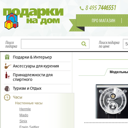
8 495
7446551
ПРО МАГАЗИН
Поиск
Поиск подарка
подарка
по цене:
Подарки & Интерьер
Аксессуары для курения
Модельны
Принадлежности для
спиртного
Туризм и Отдых
Часы
Настенные часы
Hermle
Mado
Sinix
Erwin Sattler