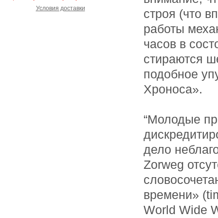
Условия доставки
строя (что 
работы механ
часов в сост
стираются ше
подобное уп
Хроноса».
“Молодые пр
дискредитир
дело неблаг
Zorweg отсут
словосочетан
времени» (ti
World Wide W