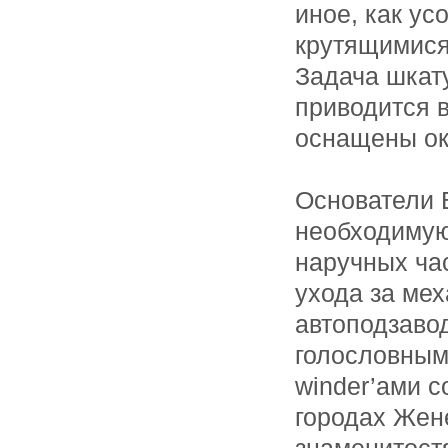
иное, как ус
крутящимися
Задача шкат
приводится 
оснащены ок
Основатели 
необходимую
наручных ча
ухода за ме
автоподзаво
голословным
winder’ами с
городах Жене