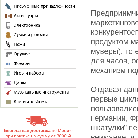
Письменные принадлежности
Предприимчи
Аксессуары
маркетингов
Электроника
конкурентос
Сумки и рюкзаки
продуктом м
Ножи
муверы), то
Оружие
для часов, 
Фонари
механизм по
Игры и наборы
Детям
Отдавая дань
Музыкальные инструменты
первые цикл
Книги и альбомы
пользовалис
Германии, Ф
шкатулки” п
Бесплатная доставка
по Москве
внимание, ч
при покупке на сумму от 3000
i