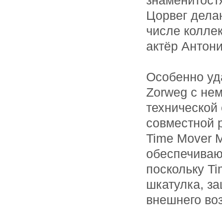
знаменитост
Цорвег дела
числе колле
актёр Антон
Особенно уд
Zorweg с не
технической 
совместной 
Time Mover M
обеспечиваю
поскольку Ti
шкатулка, з
внешнего во