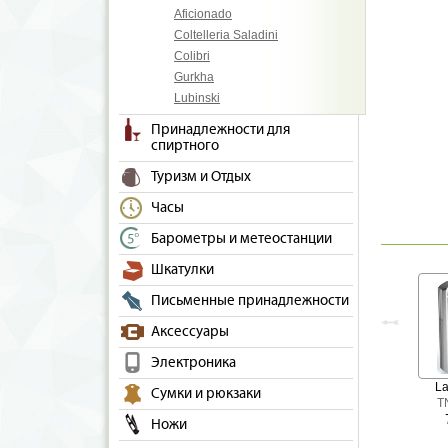
Aficionado
Coltelleria Saladini
Colibri
Gurkha
Lubinski
Принадлежности для
спиртного
Туризм и Отдых
Часы
Барометры и метеостанции
Шкатулки
Письменные принадлежности
Аксессуары
Электроника
La
Сумки и рюкзаки
T
Ножи