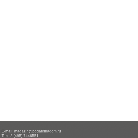
E-mail:
magazin@podarkinadom.ru
Тел.: 8 (495) 7446551