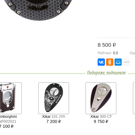
8 500
i
Рейтинг:
0,0
Оц
Подороже, подешевле
mborghini
Xikar
101 JYA
Xikar
300 CF
7 200
9 750
NF002021
i
i
7 100
i