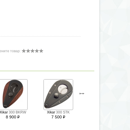
ените товар:
Xikar
403 Silver
Xikar
300 BKRW
Xikar
300 STK
on Black
8 900
7 500
i
i
8 500
i