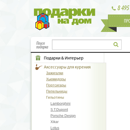
8 495
ПР
Поиск
подарка
Подарки & Интерьер
Аксессуары для курения
Зажигалки
Хьюмидоры
Портсигары
Пепельницы
Гильотины
Lamborghini
S.T.Dupont
Porsche Design
Xikar
Lotus