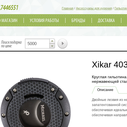
7446551
Главная
/
Аксессуары для курения
/
Гильоти
О МАГАЗИН
УСЛОВИЯ РАБОТЫ
БРЕНДЫ
ДОСТАВКА
▲
Поиск подарка
▼
по цене:
Xikar 40
Круглая гильотина
нержавеющей ста
Описание
Двойные лезвия из 
запатентованной сис
обеспечивая идеальн
обеспечивая направл