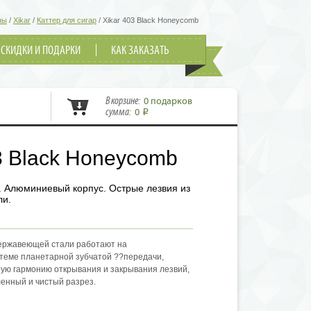
ны
/
Xikar
/
Каттер для сигар
/
Xikar 403 Black Honeycomb
СКИДКИ И ПОДАРКИ
КАК ЗАКАЗАТЬ
В корзине:
0 подарков
сумма:
0
i
3 Black Honeycomb
. Алюминиевый корпус. Острые лезвия из
ли.
нержавеющей стали работают на
теме планетарной зубчатой ??передачи,
ую гармонию открывания и закрывания лезвий,
енный и чистый разрез.