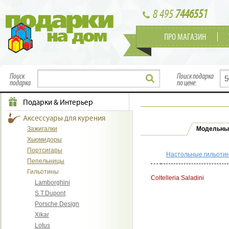
8 495
7446551
ПРО МАГАЗИН
Поиск
Поиск подарка
подарка
по цене:
Подарки & Интерьер
Аксессуары для курения
Зажигалки
Модельны
Хьюмидоры
Портсигары
Настольные гильотин
Пепельницы
Гильотины
Coltelleria Saladini
Lamborghini
S.T.Dupont
Porsche Design
Xikar
Lotus