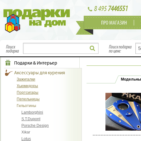
8 495
7446551
ПРО МАГАЗИН
Поиск
Поиск подарка
подарка
по цене:
Подарки & Интерьер
Аксессуары для курения
Зажигалки
Модельны
Хьюмидоры
Портсигары
Пепельницы
Гильотины
Lamborghini
S.T.Dupont
Porsche Design
Xikar
Lotus