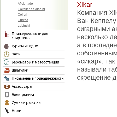
Xikar
Aficionado
Coltelleria Saladini
Компания Xik
Colibri
Ван Кеппелу
Gurkha
Lubinski
сигарными ак
Принадлежности для
несколько ле
спиртного
а в последн
Туризм и Отдых
собственным
Часы
«сикар», так
Барометры и метеостанции
называли таб
Шкатулки
скрещение д
Письменные принадлежности
Аксессуары
Электроника
Сумки и рюкзаки
Ножи