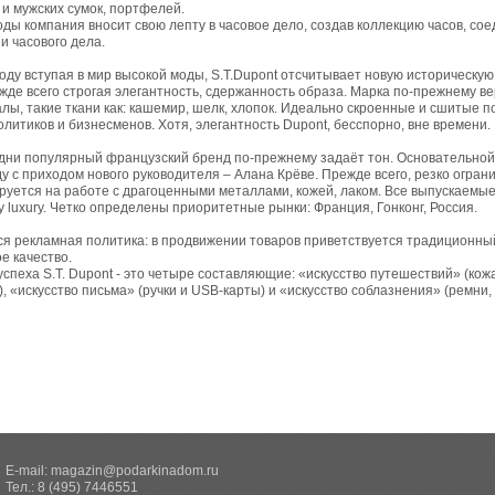
 и мужских сумок, портфелей.
годы компания вносит свою лепту в часовое дело, создав коллекцию часов, с
и часового дела.
году вступая в мир высокой моды, S.T.Dupont отсчитывает новую историческу
ежде всего строгая элегантность, сдержанность образа. Марка по-прежнему в
лы, такие ткани как: кашемир, шелк, хлопок. Идеально скроенные и сшитые
олитиков и бизнесменов. Хотя, элегантность Dupont, бесспорно, вне времени.
дни популярный французский бренд по-прежнему задаёт тон. Основательной
ду с приходом нового руководителя – Алана Крёве. Прежде всего, резко огра
руется на работе с драгоценными металлами, кожей, лаком. Все выпускаемы
у luxury. Четко определены приоритетные рынки: Франция, Гонконг, Россия.
я рекламная политика: в продвижении товаров приветствуется традиционный 
е качество.
успеха S.T. Dupont - это четыре составляющие: «искусство путешествий» (кож
), «искусство письма» (ручки и USB-карты) и «искусство соблазнения» (ремни, 
E-mail:
magazin@podarkinadom.ru
Тел.: 8 (495) 7446551