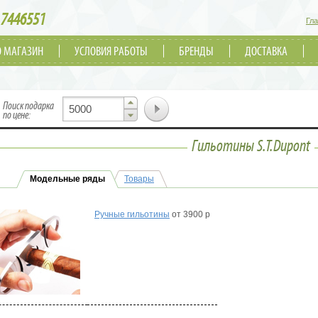
7446551
Гл
О МАГАЗИН
УСЛОВИЯ РАБОТЫ
БРЕНДЫ
ДОСТАВКА
▲
Поиск подарка
▼
по цене:
Гильотины S.T.Dupont
Модельные ряды
Товары
Ручные гильотины
от 3900 р