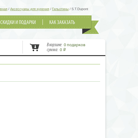
авная
/
Аксессуары для курения
/
Гильотины
/
S.T.Dupont
СКИДКИ И ПОДАРКИ
КАК ЗАКАЗАТЬ
В корзине:
0 подарков
сумма:
0
i