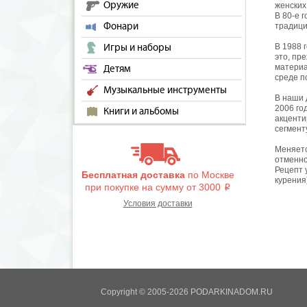
Оружие
женских
В 80-е 
Фонари
традици
В 1988 
Игры и наборы
это, пр
материа
Детям
среде п
Музыкальные инструменты
В наши 
2006 го
Книги и альбомы
акценти
сегмент
Меняетс
отменно
Рецепт 
Бесплатная доставка
по Москве
курения
при покупке на сумму от 3000
i
Условия доставки
Copyright © 2005-2026 PODARKINADOM.RU