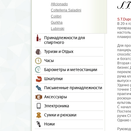
Aficionado
Coltelleria Saladini
Colibri
S.T.Dup
Gurkha
В 20-х 
превращ
Lubinski
настоль
плакиро
Принадлежности для
спиртного
Для про
панцирь
Туризм и Отдых
способс
и богатс
Часы
Вторая 
бизнес 
Барометры и метеостанции
переклю
ручка к
Шкатулки
выпуск 
Удачно 
Письменные принадлежности
точнее 
практич
Аксессуары
роскошн
культов
Электроника
С начал
Постепе
Сумки и рюкзаки
ручек C
Однако 
Ножи
Руковод