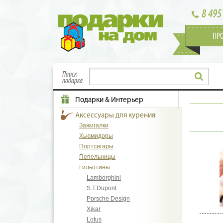
8 495
ПР
Поиск
подарка
Подарки & Интерьер
Аксессуары для курения
Зажигалки
Хьюмидоры
Портсигары
Пепельницы
Гильотины
Lamborghini
S.T.Dupont
Porsche Design
Xikar
Lotus