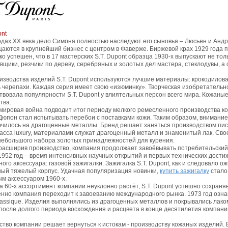
ont
годах XX века дело Симона полностью наследуют его сыновья – Люсьен и Анд
аются в крупнейший бизнес с центром в Фаверже. Биржевой крах 1929 года
ко успешен, что в 17 мастерских S.T. Dupont образца 1930-х выпускают не то
вщики, резчики по дереву, серебряных и золотых дел мастера, стеклодувы, а 
изводства изделий S.T. Dupont используются лучшие материалы: крокодилова
 черепахи. Каждая серия имеет свою «изюминку». Творческая изобретательн
твовала популярности S.T. Dupont у влиятельных персон всего мира. Кожаны
тва.
мировая война подводит итог периоду мелкого ремесленного производства к
Дюпон стал испытывать перебои с поставками кожи. Таким образом, внимание
чилось на драгоценные металлы. Бренд решает заняться производством пи
ласса luxury, материалами служат драгоценный металл и знаменитый лак. С
небольшого набора золотых принадлежностей для курения.
расширив производство, компания продолжает завоёвывать потребительский
1952 год – время интенсивных научных открытий и первых технических дост
ного аксессуара: газовой зажигалки. Зажигалка S.T. Dupont, как и следовало
ый тяжелый корпус. Удачная популяризация новинки,
купить зажигалку
стало
ым аксессуаром 1960-х.
а 60-х ассортимент компании неуклонно растёт, S.T. Dupont успешно сохран
нно компания переходит к завоеванию международного рынка. 1973 год оз
lassique. Изделия выполнялись из драгоценных металлов и покрывались лаком
после долгого периода восхождения и расцвета в конце десятилетия компани
ство компании решает вернуться к истокам - производству кожаных изделий. 