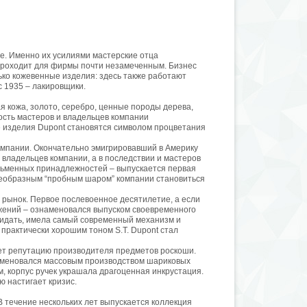
ре. Именно их усилиями мастерские отца
 проходит для фирмы почти незамеченным. Бизнес
лько кожевенные изделия: здесь также работают
с 1935 – лакировщики.
я кожа, золото, серебро, ценные породы дерева,
ость мастеров и владельцев компании
е изделия Dupont становятся символом процветания
омпании. Окончательно эмигрировавший в Америку
 владельцев компании, а в последствии и мастеров
сьменных принадлежностей – выпускается первая
воеобразным “пробным шаром” компании становиться
 рынок. Первое послевоенное десятилетие, а если
ижений – ознаменовался выпуском своевременного
 ожидать, имела самый современный механизм и
 практически хорошим тоном S.T. Dupont стал
яет репутацию производителя предметов роскоши.
наменовался массовым производством шариковых
, корпус ручек украшала драгоценная инкрустация.
ю настигает кризис.
В течение нескольких лет выпускается коллекция