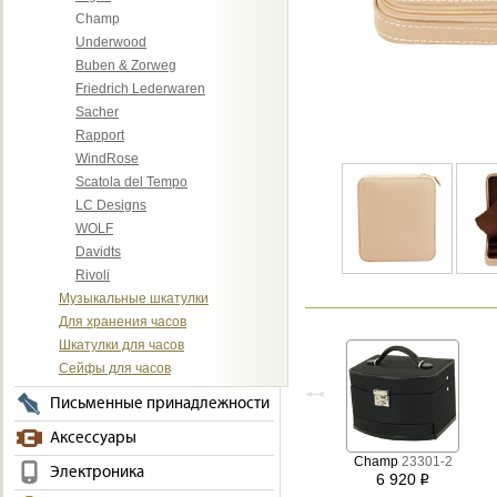
Champ
Underwood
Buben & Zorweg
Friedrich Lederwaren
Sacher
Rapport
WindRose
Scatola del Tempo
LC Designs
WOLF
Davidts
Rivoli
Музыкальные шкатулки
Для хранения часов
Шкатулки для часов
Сейфы для часов
Письменные принадлежности
Аксессуары
Champ
23301-2
Электроника
6 920
i