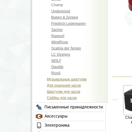
Champ
Underwood
Buben & Zorweg
Friedrich Lederwaren
Sacher
Rapport
WindRose
Scatola del Tempo
LC Designs
WOLF
Davidts
Rivoli
Музыкальные шкатулки
Для хранения часов
Шкатулки для часов
Сейфы для часов
Письменные принадлежности
Аксессуары
Ch
Электроника