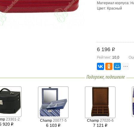
Материал корпуса: Н
Цвет: Красный
6 196
i
Рейтинг:
10,0
Оц
Подороже, подешевле
amp
23301-2
Champ
20077-5
Champ
27020-6
6 920
i
6 103
7 121
i
i