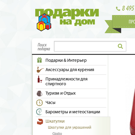
8 495
ПР
Поиск
подарка
Подарки & Интерьер
Аксессуары для курения
Принадлежности для
спиртного
Туризм и Отдых
Часы
Барометры и метеостанции
Шкатулки
Шкатулки для украшений
Giglio