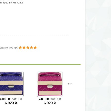
атуральная кожа
ените товар:
Champ
20088-5
Champ
20088-9
Champ
20089-2
6 920
6 920
i
i
7 213
i