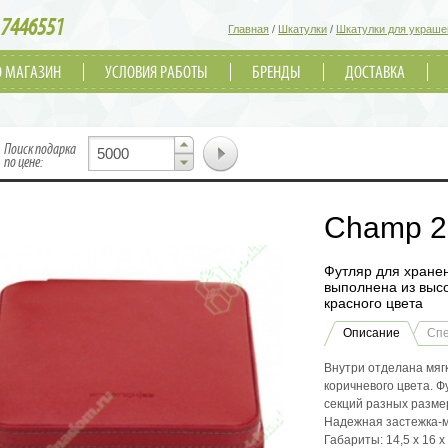
7446551
Главная
/
Шкатулки
/
Шкатулки для украше
О МАГАЗИН
УСЛОВИЯ РАБОТЫ
БРЕНДЫ
ДОСТАВКА
▲
Поиск подарка
▼
по цене:
Champ 2
Футляр для хранен
выполнена из выс
красного цвета
Описание
Сп
Внутри отделана мяг
коричневого цвета. 
секций разных разме
Надежная застежка-
Габариты: 14,5 x 16 x 