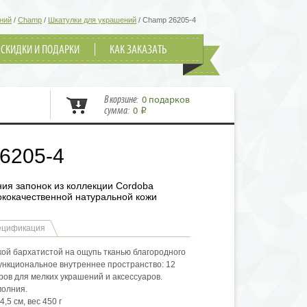
ний
/
Champ
/
Шкатулки для украшений
/
Champ 26205-4
СКИДКИ И ПОДАРКИ
КАК ЗАКАЗАТЬ
В корзине:
0 подарков
сумма:
0
i
6205-4
ия запонок из коллекции Cordoba
ококачественной натуральной кожи
ецификация
кой бархатистой на ощупь тканью благородного
Функциональное внутреннее пространство: 12
ров для мелких украшений и аксессуаров.
молния.
4,5 см, вес 450 г