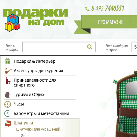
8 495
7446551
ПРО МАГАЗИН
Поиск
Поиск подарка
подарка
по цене:
Подарки & Интерьер
Аксессуары для курения
Принадлежности для
спиртного
Туризм и Отдых
Часы
Барометры и метеостанции
Шкатулки
Шкатулки для украшений
Giglio