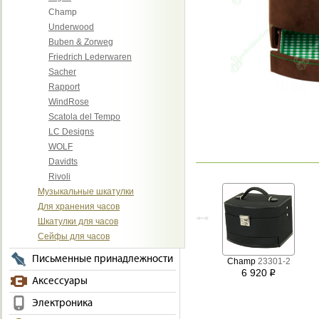
Champ
Underwood
Buben & Zorweg
Friedrich Lederwaren
Sacher
Rapport
WindRose
Scatola del Tempo
LC Designs
WOLF
Davidts
Rivoli
Музыкальные шкатулки
Для хранения часов
Шкатулки для часов
Сейфы для часов
Письменные принадлежности
Champ
23301-2
6 920
i
Аксессуары
Электроника