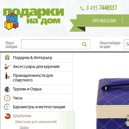
8 495
7446551
ПРО МАГАЗИН
Поиск
Поиск подарка
подарка
по цене:
Подарки & Интерьер
Аксессуары для курения
Принадлежности для
спиртного
Туризм и Отдых
Часы
Барометры и метеостанции
Шкатулки
Шкатулки для украшений
Giglio