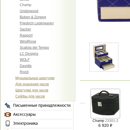
Champ
Underwood
Buben & Zorweg
Friedrich Lederwaren
Sacher
Rapport
WindRose
Scatola del Tempo
LC Designs
WOLF
Davidts
Rivoli
Музыкальные шкатулки
Для хранения часов
Шкатулки для часов
Сейфы для часов
Письменные принадлежности
Аксессуары
Champ
23301-2
Электроника
6 920
i