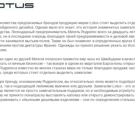
ножества предлагаемых брендов продукцию марки Lotus стоит выделить отде
ойденного дизайна. Однако мало кто знает, что история знаменитых зажигал
дства. Легендарный предприниматель Мигель Родригес всего за двадцать лет
, не в последнюю очередь благодаря своей предприимчивости и деловой хватк
ти занимался мытьем полов. Также он был знаменит в определенных кругах 
ениям против диктатуры Франко. Однажды он принял решение уехать из Испа
рию.
раз один из друзей Мигеля попросил привезти ему часы из Швейцарии в качест
тать отличным бизнесом – так вскоре в одном из кварталов Барселоны открыл
Родригеса известно во многих странах мира не только благодаря продаже час
а, среди которых стоит отдельно выделить зажигалки.
ря бренду, основанному Родригесом, вы относительно легко можете подобра
а, так и подходящий любимому мужчине или друзьям. Зажигалки Lotus – это э
ар является не просто замечательным подарком, но и необходимым атрибуто
ку не принято понапрасну выставлять напоказ или открыто демонстрировать
сравнивать с обычными дешевыми изделиями – они по определению стильные