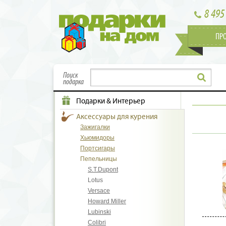
8 495
ПР
Поиск
подарка
Подарки & Интерьер
Аксессуары для курения
Зажигалки
Хьюмидоры
Портсигары
Пепельницы
S.T.Dupont
Lotus
Versace
Howard Miller
Lubinski
Colibri