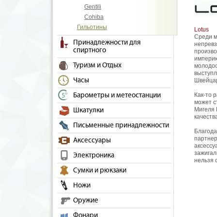
Gentili
Cohiba
Гильотины
Lotus
Среди м
Принадлежности для
непревз
спиртного
произво
империю
Туризм и Отдых
молодос
выступл
Часы
Швейца
Барометры и метеостанции
Как-то 
может с
Мигеля 
Шкатулки
качеств
Письменные принадлежности
Благода
партнер
Аксессуары
аксессу
зажигал
Электроника
нельзя 
Сумки и рюкзаки
Ножи
Оружие
Фонари