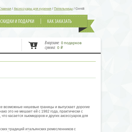
Главная
/
Аксессуары для курения
/
Пепельницы
/
Gentili
СКИДКИ И ПОДАРКИ
КАК ЗАКАЗАТЬ
В корзине:
0 подарков
сумма:
0
i
се возможные нишевые границы и выпускает дорогие
ако это не мешает ей с 1982 года, практически с
 что касается хьюмидоров и других аксессуаров для
ческих традиций итальянских ремесленников с