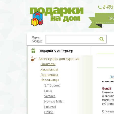
8 495
ПР
Поиск
подарка
Подарки & Интерьер
Аксессуары для курения
Зажигалки
Хьюмидоры
Портсигары
Пе
Пепельницы
S.T.Dupont
Gentili
Lotus
Семейна
Versace
и экскл
момента
Howard Miller
курения
Lubinski
Отличит
Colibri