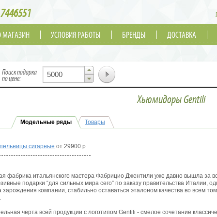
7446551
О МАГАЗИН
УСЛОВИЯ РАБОТЫ
БРЕНДЫ
ДОСТАВКА
▲
Поиск подарка
▼
по цене:
Хьюмидоры Gentili
Модельные ряды
Товары
пельницы cигарные
от 29900 р
я фабрика итальянского мастера Фабрицио Джентили уже давно вышла за в
юзивные подарки “для сильных мира сего” по заказу правительства Италии, одн
 зарождения компании, стабильно оставаться эталоном качества во всем том,
.
ельная черта всей продукции с логотипом Gentili - смелое сочетание класси