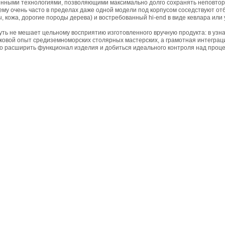
нными технологиями, позволяющими максимально долго сохранять неповтори
ему очень часто в пределах даже одной модели под корпусом соседствуют 
, кожа, дорогие породы дерева) и востребованный hi-end в виде кевлара или 
уть не мешает цельному восприятию изготовленного вручную продукта: в узн
ковой опыт средиземноморских столярных мастерских, а грамотная интеграц
о расширить функционал изделия и добиться идеального контроля над проц