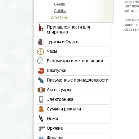
совреме
Gentili
Вот поч
Cohiba
металлы
Гильотины
Это нич
многове
Принадлежности для
серьезн
спиртного
Туризм и Отдых
Часы
Барометры и метеостанции
Шкатулки
Письменные принадлежности
Аксессуары
Электроника
Сумки и рюкзаки
Ножи
Оружие
Фонари