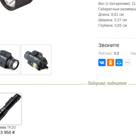
Вес (с батареями): 11
Габаритные размеры
Длина: 8,61 см
Ширина: 3,37 см
Глубина: 3,65 см
Арт: 69150
Звоните
Рейтинг:
0,0
Оц
Подороже, подешевле
enix
TK30
23 950
i