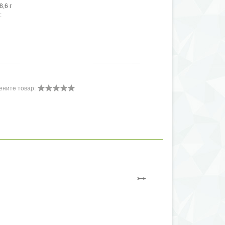
8,6 г
:
ените товар: