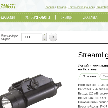
7446551
Главная
/
Фонари
/
Тактические фонари
/
Streamligh
О МАГАЗИН
УСЛОВИЯ РАБОТЫ
БРЕНДЫ
ДОСТАВКА
▲
Поиск подарка
▼
по цене:
Streamli
Легкий и компакт
на Picatinny
Описание
Сп
Источник света: ИК-с
Работает: 2 литиевы
Выход: 125 мВт люме
Время работы: 7,5 ча
Пиковая интенсивност
Водостойкость: IPX-7