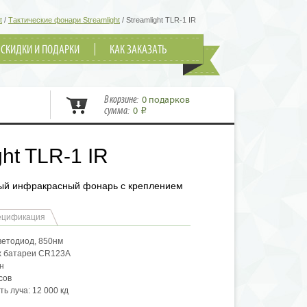
t
/
Тактические фонари Streamlight
/
Streamlight TLR-1 IR
СКИДКИ И ПОДАРКИ
КАК ЗАКАЗАТЬ
В корзине:
0 подарков
сумма:
0
i
ght TLR-1 IR
ный инфракрасный фонарь с креплением
ецификация
ветодиод, 850нм
х батареи CR123A
н
сов
ь луча: 12 000 кд