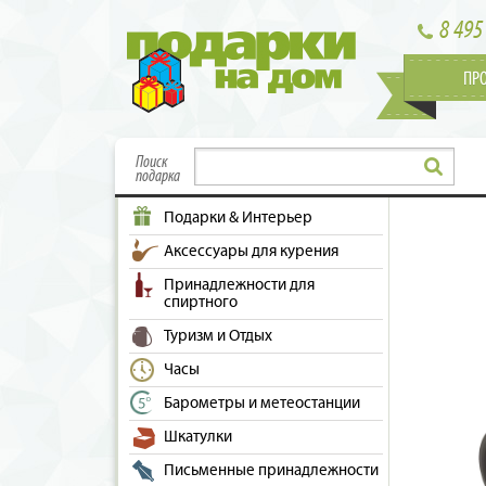
8 495
ПР
Поиск
подарка
Подарки & Интерьер
Аксессуары для курения
Принадлежности для
спиртного
Туризм и Отдых
Часы
Барометры и метеостанции
Шкатулки
Письменные принадлежности