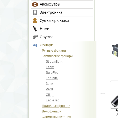
Аксессуары
Электроника
Сумки и рюкзаки
Ножи
Оружие
Фонари
Ручные фонари
Тактические фонари
Streamlight
Fenix
SureFire
Thrunite
Зенит
Petzl
Olight
EagleTac
Налобные фонари
F
Велофонари
Элементы питания