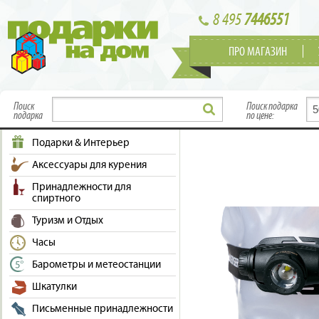
8 495
7446551
ПРО МАГАЗИН
Поиск
Поиск подарка
подарка
по цене:
Подарки & Интерьер
Аксессуары для курения
Принадлежности для
спиртного
Туризм и Отдых
Часы
Барометры и метеостанции
Шкатулки
Письменные принадлежности