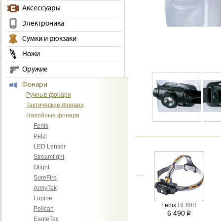
Аксессуары
Электроника
Сумки и рюкзаки
Ножи
Оружие
Фонари
Ручные фонари
Тактические фонари
Налобные фонари
Fenix
Petzl
LED Lenser
Streamlight
Olight
SureFire
ArmyTek
Lupine
Fenix
HL60R
Pelican
6 490
i
EagleTac