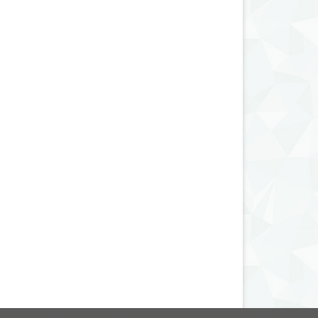
V3
4 600
i