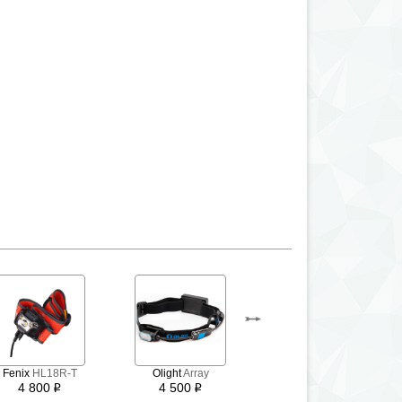
Fenix
HL18R-T
Olight
Array
EagleTac
4 800
4 500
DH10LC2 XP-L HI
i
i