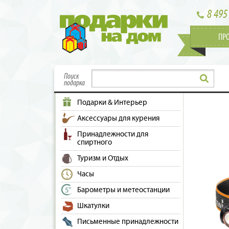
8 495
ПР
Поиск
подарка
Подарки & Интерьер
Аксессуары для курения
Принадлежности для
спиртного
Туризм и Отдых
Часы
Барометры и метеостанции
Шкатулки
Письменные принадлежности