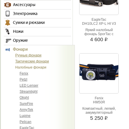
широкий ассортимент и опер
Аксессуары
Электроника
EagleTac
Сумки и рюкзаки
DH10LC2 XP-L HI V3
Яркий налобный
Ножи
фонарь SporTac с
широким заливным
4 600
i
Оружие
светом. Питание от
cr123 или 18650.
Фонари
Ручные фонари
Тактические фонари
Налобные фонари
Fenix
Petzl
LED Lenser
Streamlight
Olight
Fenix
HM50R
SureFire
Компактный, легкий,
ArmyTek
аккумуляторный
Lupine
налобный фонарик.
5 250
i
Micro USB разъем для
Pelican
заряда. Алюминиевый
EagleTac
корпус. Полностью