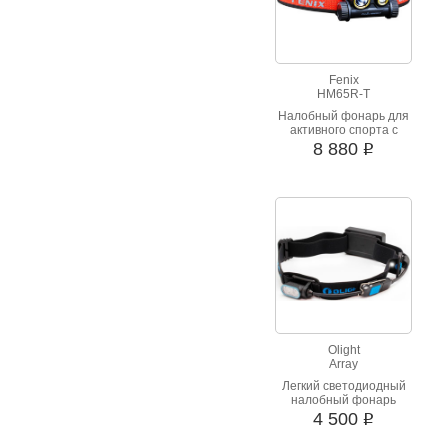
Fenix
HM65R-T
Налобный фонарь для
активного спорта с
мощным двойным
8 880
i
источником света
Olight
Array
Легкий светодиодный
налобный фонарь
Olight Array
4 500
i