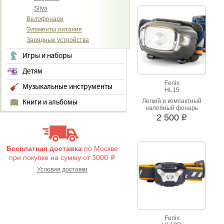
водонепроницаем.
Silva
Велофонари
Элементы питания
Зарядные устройства
Игры и наборы
Детям
Fenix
Музыкальные инструменты
HL15
Легкий и компактный
Книги и альбомы
налобный фонарь
работающий от
2 500
i
батареек «ААА»
Фонарь для ночного
бега, пешего туризма и
кемпигна.
Бесплатная доставка
по Москве
при покупке на сумму от 3000
i
Условия доставки
Fenix