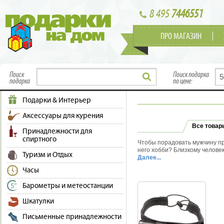
8 495
7446551
ПРО МАГАЗИН
Поиск
Поиск подарка
подарка
по цене:
Подарки & Интерьер
Аксессуары для курения
Все товар
Принадлежности для
спиртного
Чтобы порадовать мужчину пра
него хобби? Близкому человек
Туризм и Отдых
или нужно, вещь, которая не 
Далее...
рыболова или туриста, то об
Часы
фонарей в нашем интернет-ма
различном ценовом диапазоне,
Барометры и метеостанции
Помимо известных зарубежны
отечественных торговых маро
Шкатулки
Fenix из Китая, которые опро
Среди огромного количества 
Письменные принадлежности
всем вашим требованиям. Выб