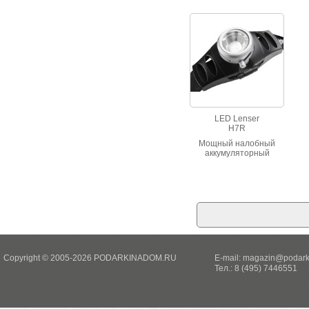
LED Lenser
H7R
Мощный налобный
аккумуляторный
линзованный фонарь
для профессионалов
Copyright © 2005-2026 PODARKINADOM.RU
E-mail:
magazin@podark
Тел.: 8 (495) 7446551