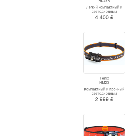
HL18R
Легкий компактный и
светодиодный
налобный фонарик
4 400
i
Fenix
HM23
Компактный и прочный
светодиодный
налобный фонарик на
2 999
i
пальчиковых
батарейках