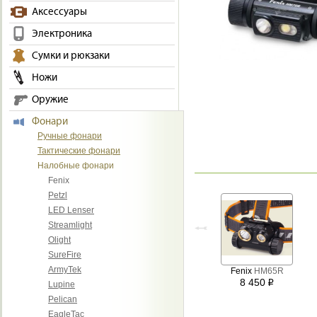
Аксессуары
Электроника
Сумки и рюкзаки
Ножи
Оружие
Фонари
Ручные фонари
Тактические фонари
Налобные фонари
Fenix
Petzl
LED Lenser
Streamlight
Olight
SureFire
ArmyTek
Fenix
HM65R
8 450
i
Lupine
Pelican
EagleTac