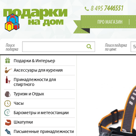
8 495
7446551
ПРО МАГАЗИН
Поиск
Поиск подарка
подарка
по цене:
Подарки & Интерьер
Аксессуары для курения
Принадлежности для
спиртного
Туризм и Отдых
Часы
Барометры и метеостанции
Шкатулки
Письменные принадлежности