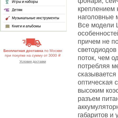
фонари, сей
Игры и наборы
креплением 
Детям
наголовные 
Музыкальные инструменты
Все модели 
Книги и альбомы
особенносте
причем не по
светодиодов
Бесплатная доставка
по Москве
при покупке на сумму от 3000
i
поток, чем о
Условия доставки
потребляя м
сказывается
оптическая с
высоким коэ
разъем пита
аккумулятор
габаритов и 