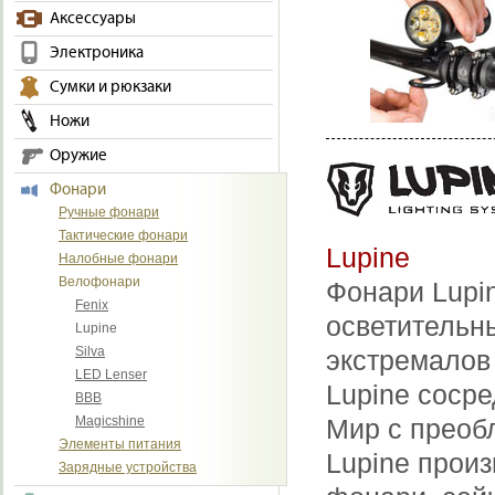
Аксессуары
Электроника
Сумки и рюкзаки
Ножи
Оружие
Фонари
Ручные фонари
Тактические фонари
Lupine
Налобные фонари
Велофонари
Фонари Lupi
Fenix
осветительн
Lupine
Silva
экстремалов
LED Lenser
Lupine сосре
BBB
Magicshine
Мир с преоб
Элементы питания
Lupine прои
Зарядные устройства