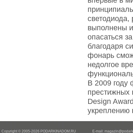
впервые в м
принципиаль
светодиода, 
выполнены и
опасаться за
благодаря с
фонарь смож
недолгое вре
функциональ
В 2009 году
престижных 
Design Award
укреплению 
Copyright © 2005-2026 PODARKINADOM.RU
E-mail:
magazin@podark