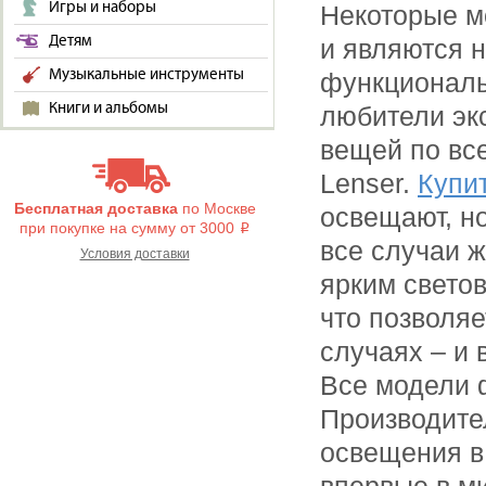
Игры и наборы
Некоторые м
Детям
и являются 
Музыкальные инструменты
функциональ
Книги и альбомы
любители эк
вещей по вс
Lenser.
Купи
Бесплатная доставка
по Москве
освещают, н
при покупке на сумму от 3000
i
все случаи 
Условия доставки
ярким свето
что позволяе
случаях – и
Все модели 
Производите
освещения в