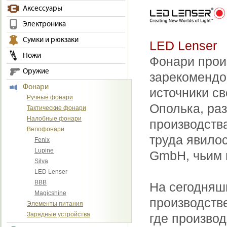
Аксессуары
Электроника
Сумки и рюкзаки
LED Lenser
Ножи
Фонари прои
Оружие
зарекомендо
Фонари
источники св
Ручные фонари
Ополька, ра
Тактические фонари
Налобные фонари
производств
Велофонари
труда явилос
Fenix
Lupine
GmbH, чьим 
Silva
LED Lenser
BBB
На сегодняш
Magicshine
производстве
Элементы питания
Зарядные устройства
где произво