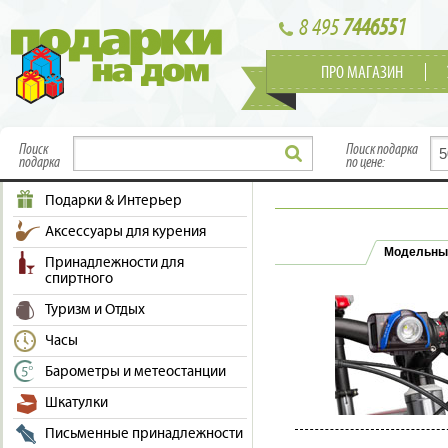
8 495
7446551
ПРО МАГАЗИН
Поиск
Поиск подарка
подарка
по цене:
Подарки & Интерьер
Аксессуары для курения
Модельны
Принадлежности для
спиртного
Туризм и Отдых
Часы
Барометры и метеостанции
Шкатулки
Письменные принадлежности