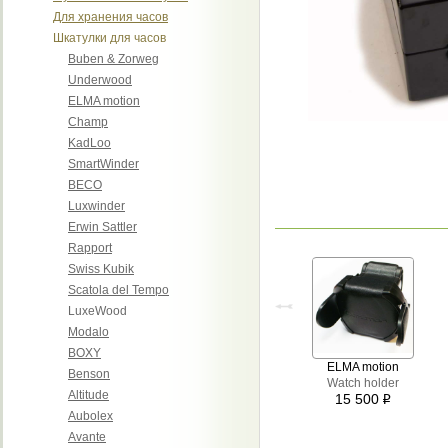
Для хранения часов
Шкатулки для часов
Buben & Zorweg
Underwood
ELMA motion
Champ
KadLoo
SmartWinder
BECO
Luxwinder
Erwin Sattler
Rapport
Swiss Kubik
Scatola del Tempo
LuxeWood
Modalo
BOXY
ELMA motion
Benson
Watch holder
Altitude
15 500
i
Aubolex
Avante