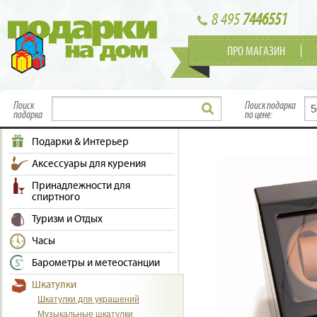
8 495
7446551
ПРО МАГАЗИН
Поиск
Поиск подарка
подарка
по цене:
Подарки & Интерьер
Аксессуары для курения
Принадлежности для
спиртного
Туризм и Отдых
Часы
Барометры и метеостанции
Шкатулки
Шкатулки для украшений
Музыкальные шкатулки