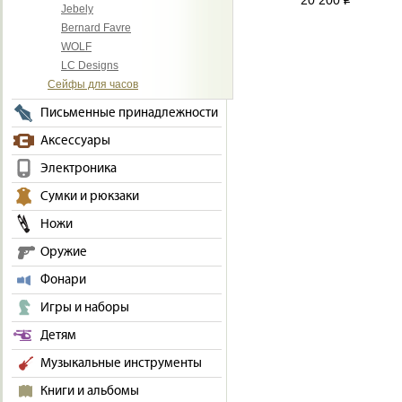
20 200
i
Jebely
Bernard Favre
WOLF
LC Designs
Сейфы для часов
Письменные принадлежности
Аксессуары
Электроника
Сумки и рюкзаки
Ножи
Оружие
Фонари
Игры и наборы
Детям
Музыкальные инструменты
Книги и альбомы