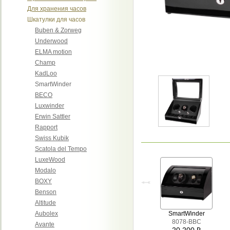
Для хранения часов
Шкатулки для часов
Buben & Zorweg
Underwood
ELMA motion
Champ
KadLoo
SmartWinder
BECO
Luxwinder
Erwin Sattler
Rapport
Swiss Kubik
Scatola del Tempo
LuxeWood
Modalo
BOXY
Benson
Altitude
Aubolex
SmartWinder
8078-BBC
Avante