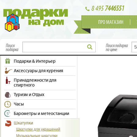
8 495
7446551
ПРО МАГАЗИН
Поиск
Поиск подарка
подарка
по цене:
Подарки & Интерьер
Аксессуары для курения
Принадлежности для
спиртного
Туризм и Отдых
Часы
Барометры и метеостанции
Шкатулки
Шкатулки для украшений
Музыкальные шкатулки