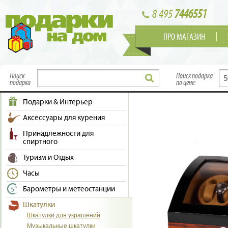
8 495
7446551
ПРО МАГАЗИН
Поиск
Поиск подарка
подарка
по цене:
Подарки & Интерьер
Аксессуары для курения
Принадлежности для
спиртного
Туризм и Отдых
Часы
Барометры и метеостанции
Шкатулки
Шкатулки для украшений
Музыкальные шкатулки