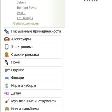
20 200
i
Jebely
Bernard Favre
WOLF
LC Designs
Сейфы для часов
Письменные принадлежности
Аксессуары
Электроника
Сумки и рюкзаки
Ножи
Оружие
Фонари
Игры и наборы
Детям
Музыкальные инструменты
Книги и альбомы