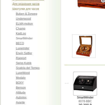
Для хранения часов
Шкатулки для часов
Buben & Zorweg
Underwood
ELMA motion
Champ
KadLoo
SmartWinder
BECO
Luxwinder
Erwin Sattler
Rapport
Swiss Kubik
Scatola del Tempo
LuxeWood
Modalo
BOXY
Benson
Altitude
Aubolex
SmartWinder
8078-BBC
Avante