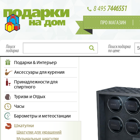
8 495
7446551
ПРО МАГАЗИН
Поиск
Поиск подарка
подарка
по цене:
Подарки & Интерьер
Аксессуары для курения
Принадлежности для
спиртного
Туризм и Отдых
Часы
Барометры и метеостанции
Шкатулки
Шкатулки для украшений
Музыкальные шкатулки