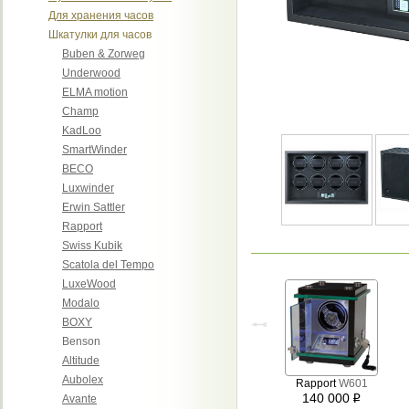
Для хранения часов
Шкатулки для часов
Buben & Zorweg
Underwood
ELMA motion
Champ
KadLoo
SmartWinder
BECO
Luxwinder
Erwin Sattler
Rapport
Swiss Kubik
Scatola del Tempo
LuxeWood
Modalo
BOXY
Benson
Altitude
Aubolex
Rapport
W601
140 000
Avante
i