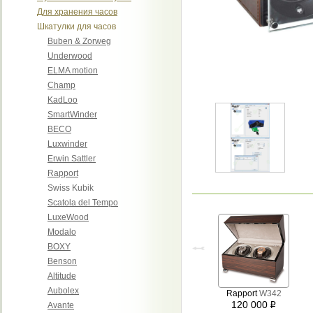
Для хранения часов
Шкатулки для часов
Buben & Zorweg
Underwood
ELMA motion
Champ
KadLoo
SmartWinder
BECO
Luxwinder
Erwin Sattler
Rapport
Swiss Kubik
Scatola del Tempo
LuxeWood
Modalo
BOXY
Benson
Altitude
Aubolex
Rapport
W342
120 000
Avante
i