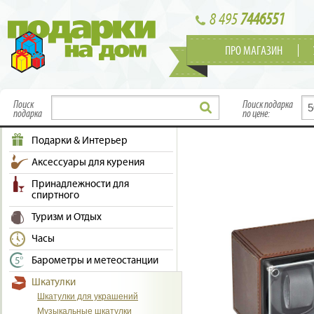
8 495
7446551
ПРО МАГАЗИН
Поиск
Поиск подарка
подарка
по цене:
Подарки & Интерьер
Аксессуары для курения
Принадлежности для
спиртного
Туризм и Отдых
Часы
Барометры и метеостанции
Шкатулки
Шкатулки для украшений
Музыкальные шкатулки