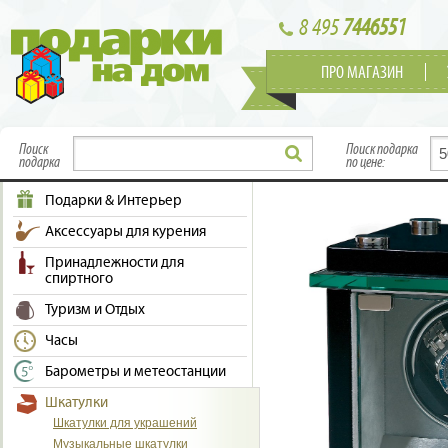
8 495
7446551
ПРО МАГАЗИН
Поиск
Поиск подарка
подарка
по цене:
Подарки & Интерьер
Аксессуары для курения
Принадлежности для
спиртного
Туризм и Отдых
Часы
Барометры и метеостанции
Шкатулки
Шкатулки для украшений
Музыкальные шкатулки