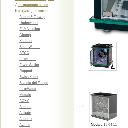
Для хранения часов
Шкатулки для часов
Buben & Zorweg
Underwood
ELMA motion
Champ
KadLoo
SmartWinder
BECO
Luxwinder
Erwin Sattler
Rapport
Swiss Kubik
Scatola del Tempo
LuxeWood
Modalo
BOXY
Benson
Altitude
Aubolex
Modalo
15.04.11
Avante