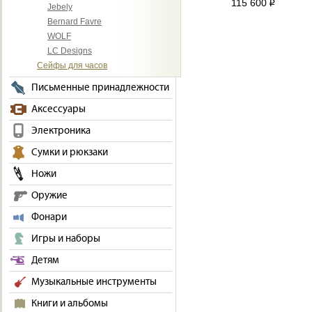
115 600
i
Jebely
Bernard Favre
WOLF
LC Designs
Сейфы для часов
Письменные принадлежности
Аксессуары
Электроника
Сумки и рюкзаки
Ножи
Оружие
Фонари
Игры и наборы
Детям
Музыкальные инструменты
Книги и альбомы