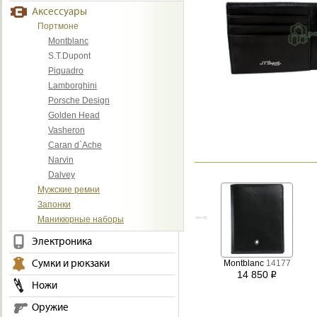
Аксессуары
Портмоне
Montblanc
S.T.Dupont
Piquadro
Lamborghini
Porsche Design
Golden Head
Vasheron
Caran d`Ache
Narvin
Dalvey
Мужские ремни
Запонки
Маникюрные наборы
Электроника
Сумки и рюкзаки
Montblanc
14177
14 850
i
Ножи
Оружие