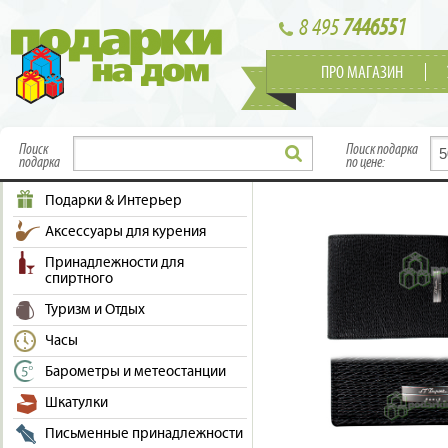
8 495
7446551
ПРО МАГАЗИН
Поиск
Поиск подарка
подарка
по цене:
Подарки & Интерьер
Аксессуары для курения
Принадлежности для
спиртного
Туризм и Отдых
Часы
Барометры и метеостанции
Шкатулки
Письменные принадлежности