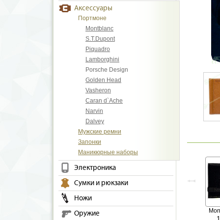
Аксессуары
Портмоне
Montblanc
S.T.Dupont
Piquadro
Lamborghini
Porsche Design
Golden Head
Vasheron
Caran d`Ache
Narvin
Dalvey
Мужские ремни
Запонки
Маникюрные наборы
Электроника
Сумки и рюкзаки
Ножи
Mon
Оружие