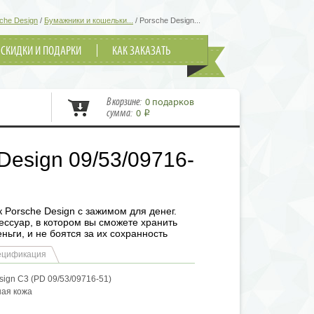
che Design
/
Бумажники и кошельки...
/
Porsche Design...
СКИДКИ И ПОДАРКИ
КАК ЗАКАЗАТЬ
В корзине:
0 подарков
сумма:
0
i
Design 09/53/09716-
Porsche Design с зажимом для денег.
ссуар, в котором вы сможете хранить
ньги, и не боятся за их сохранность
ецификация
ign C3 (PD 09/53/09716-51)
ная кожа