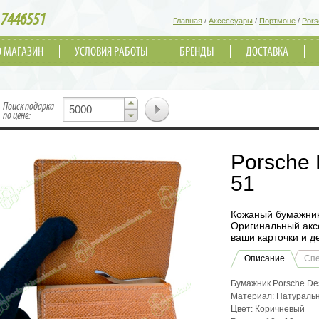
7446551
Главная
/
Аксессуары
/
Портмоне
/
Pors
О МАГАЗИН
УСЛОВИЯ РАБОТЫ
БРЕНДЫ
ДОСТАВКА
▲
Поиск подарка
▼
по цене:
Porsche 
51
Кожаный бумажник 
Оригинальный аксе
ваши карточки и де
Описание
Сп
Бумажник Porsche Des
Материал: Натураль
Цвет: Коричневый