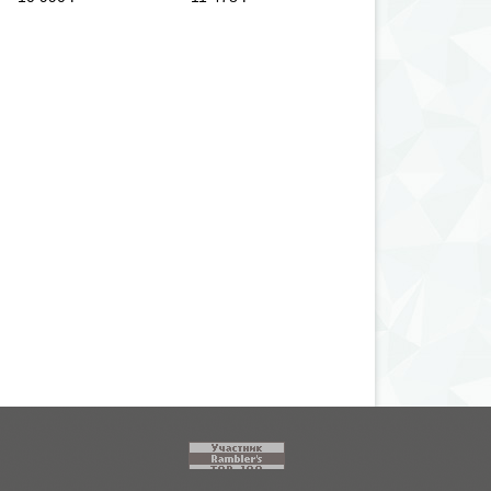
11 340
i