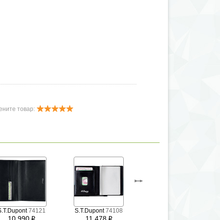
олько оригинальная продукция Porsche Design
сь подделок!
ените товар:
S.T.Dupont
74121
S.T.Dupont
74108
Porsche Design
10 990
11 478
09/53/09716-170
i
i