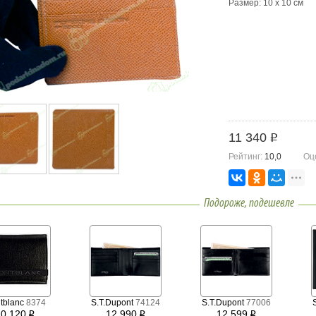
Размер: 10 x 10 см
В нашем магазине т
Studio. Остерегайте
11 340
i
Рейтинг:
10,0
Оц
Подороже, подешевле
tblanc
8374
S.T.Dupont
74124
S.T.Dupont
77006
10 120
12 990
12 599
i
i
i