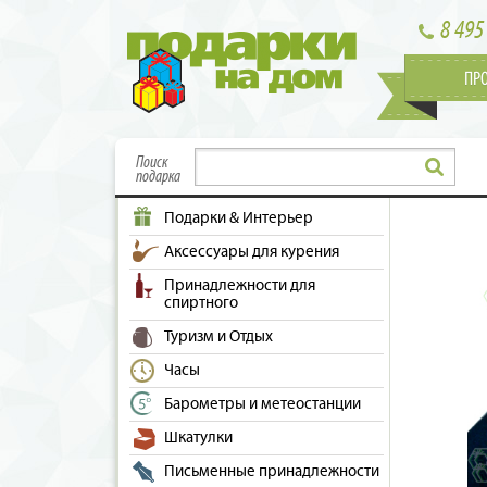
8 495
ПР
Поиск
подарка
Подарки & Интерьер
Аксессуары для курения
Принадлежности для
спиртного
Туризм и Отдых
Часы
Барометры и метеостанции
Шкатулки
Письменные принадлежности