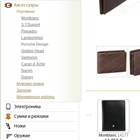
Аксессуары
Портмоне
Montblanc
S.T.Dupont
Piquadro
Lamborghini
Porsche Design
Golden Head
Vasheron
Caran d`Ache
Narvin
Dalvey
Мужские ремни
Запонки
Маникюрные наборы
Электроника
Сумки и рюкзаки
Ножи
Montblanc
14177
Оружие