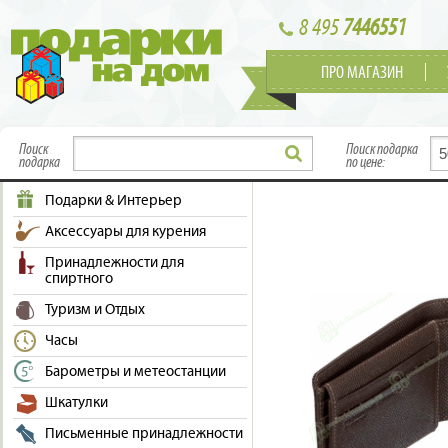
8 495
7446551
ПРО МАГАЗИН
Поиск
Поиск подарка
подарка
по цене:
Подарки & Интерьер
Аксессуары для курения
Принадлежности для
спиртного
Туризм и Отдых
Часы
Барометры и метеостанции
Шкатулки
Письменные принадлежности