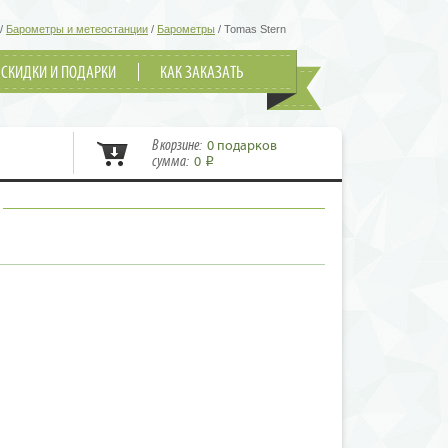
/
Барометры и метеостанции
/
Барометры
/
Tomas Stern
СКИДКИ И ПОДАРКИ
КАК ЗАКАЗАТЬ
В корзине:
0 подарков
сумма:
0
i