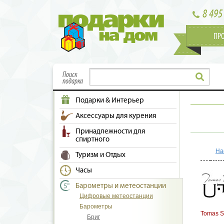
8 495
ПР
Поиск
подарка
Подарки & Интерьер
Аксессуары для курения
Принадлежности для
спиртного
На
Туризм и Отдых
Часы
Барометры и метеостанции
Цифровые метеостанции
Барометры
Tomas S
Бриг