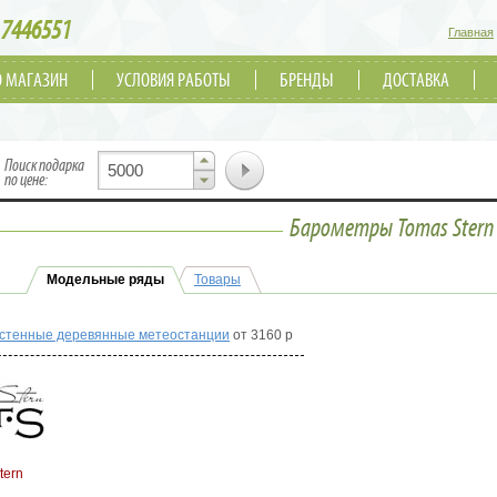
7446551
Главная
О МАГАЗИН
УСЛОВИЯ РАБОТЫ
БРЕНДЫ
ДОСТАВКА
▲
Поиск подарка
▼
по цене:
Барометры Tomas Stern
Модельные ряды
Товары
стенные деревянные метеостанции
от 3160 р
tern